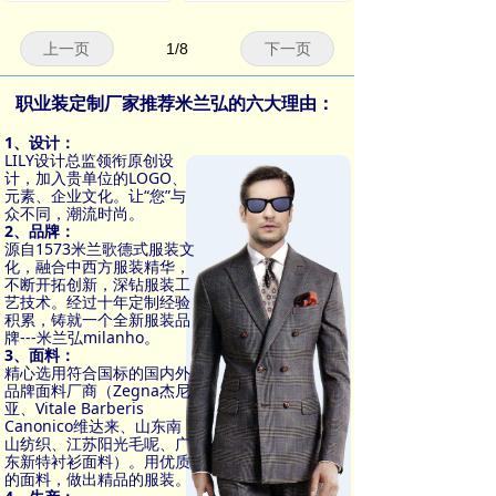
上一页
1
/
8
下一页
职业装定制厂家推荐米兰弘的六大理由：
1、设计：
LILY设计总监领衔原创设
计，加入贵单位的LOGO、
元素、企业文化。让“您”与
众不同，潮流时尚。
2、品牌：
源自1573米兰歌德式服装文
化，融合中西方服装精华，
不断开拓创新，深钻服装工
艺技术。经过十年定制经验
积累，铸就一个全新服装品
牌---米兰弘milanho。
3、面料：
精心选用符合国标的国内外
品牌面料厂商（Zegna杰尼
亚、Vitale Barberis
Canonico维达来、山东南
山纺织、江苏阳光毛呢、广
东新特衬衫面料）。用优质
的面料，做出精品的服装。