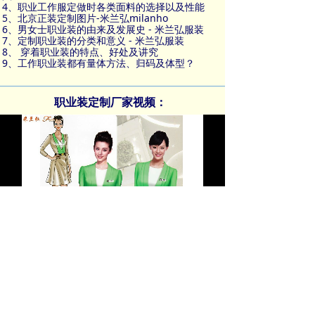
4、
职业工作服定做时各类面料的选择以及性能
5、
北京正装定制图片-米兰弘milanho
6、
男女士职业装的由来及发展史 - 米兰弘服装
7、
定制职业装的分类和意义 - 米兰弘服装
8、
穿着职业装的特点、好处及讲究
9、
工作职业装都有量体方法、归码及体型？
职业装定制厂家视频：
Loaded
:
Progress
:
Mute
0%
0%