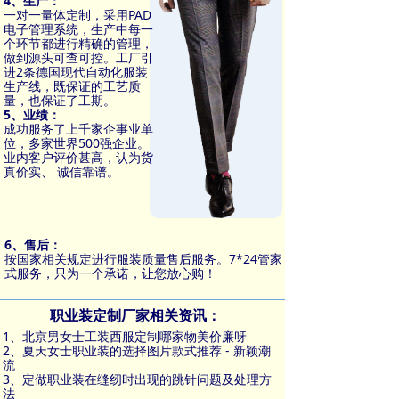
4、生产：
一对一量体定制，采用PAD
电子管理系统，生产中每一
个环节都进行精确的管理，
做到源头可查可控。工厂引
进2条德国现代自动化服装
生产线，既保证的工艺质
量，也保证了工期。
5、业绩：
成功服务了上千家企事业单
位，多家世界500强企业。
业内客户评价甚高，认为货
真价实、 诚信靠谱。
6、售后：
按国家相关规定进行服装质量售后服务。7*24管家
式服务，只为一个承诺，让您放心购！
职业装定制厂家相关资讯：
1、
北京男女士工装西服定制哪家物美价廉呀
2、
夏天女士职业装的选择图片款式推荐 - 新颖潮
流
3、
定做职业装在缝纫时出现的跳针问题及处理方
法