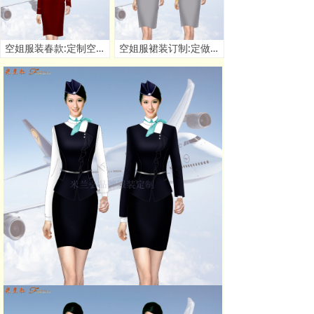
空姐服装春款:定制空姐春秋季套装款式 - 米兰弘服装厂家
空姐服裙装订制:定做空姐服连衣裙套装价格 - 米兰弘厂家