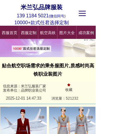
米兰弘品牌服装
끀
139 1184 5021
(微信同号)
10000+款式任君选择定制
西服首页
西服定制
航空高铁
图片大全
成功案例
贴合航空职场需求的乘务服图片,质感时尚高
铁职业装图片
끄
信息来源：米兰弘服装厂家
收藏
发布单位：品牌职业装公司
2025-12-01
14:47:33
浏览量：521
232