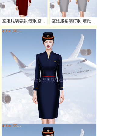
空姐服装春款:定制空姐春秋季套装款式 - 米兰弘服装厂家
空姐服裙装订制:定做空姐服连衣裙套装价格 - 米兰弘厂家