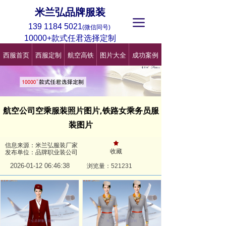
米兰弘品牌服装
끀
139 1184 5021
(微信同号)
10000+款式任君选择定制
西服首页
西服定制
航空高铁
图片大全
成功案例
航空公司空乘服装照片图片,铁路女乘务员服
装图片
끄
信息来源：米兰弘服装厂家
收藏
发布单位：品牌职业装公司
2026-01-12
06:46:38
浏览量：521
231