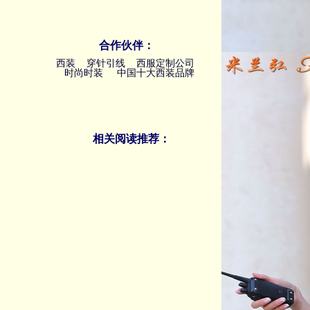
合作伙伴：
西装
穿针引线
西服定制公司
时尚时装
中国十大西装品牌
2026-07-28
2026-05-29
2021-10-17
2021-09-22
2021-09-13
2021-09-11
2021-09-06
2021-08-26
2021-08-25
2021-08-25
2021-08-24
适配商业航天企业的专业工作服定制，优选
空乘服定制全攻略：米兰弘专门对版型、面
奥凯航空公司祥云空姐工作制服
九元航空公司拼色空乘制服套装
华夏航空公司蓝色空乘服套装
吉祥航空公司新空姐制服
海南航空公司空乘制服之“海天祥云”工作服
铁路郑州站高铁动姐紫红色职业装
中国国泰航空公司之吉庆红空姐工作服
韩国航空德威空姐制服
高铁青岛北站、济南西站工服赏析
相关阅读推荐：
米兰弘服装
料与工艺一站式指南
2026-05-22
高端空乘制服定制推荐米兰弘-尽显云端职
业优雅
2026-01-30
定制空姐服需要注意哪些方面？
2021-11-15
春秋航空公司空乘工作制服特点介绍
2021-11-10
四川航空公司及空乘工作制服介绍
2021-11-08
厦门航空公司及空乘工作制服介绍
2021-11-05