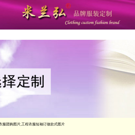
衣服团购图片,工程衣服短袖订做款式图片