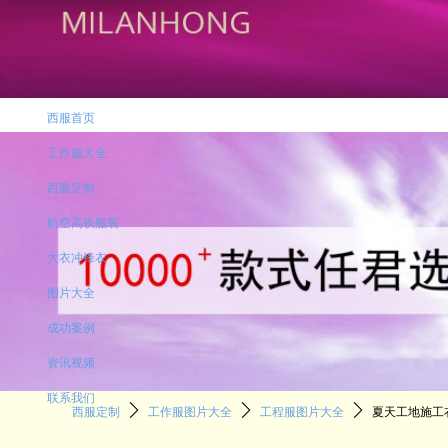
西服首页
工作服大全
西服定制
航空高铁服装
大衣冲锋衣
图片大全
成功案例
资讯视频
联系我们
ꄲ
ꄲ
ꄲ
西服定制
工作服图片大全
工程服图片大全
夏天工地施工