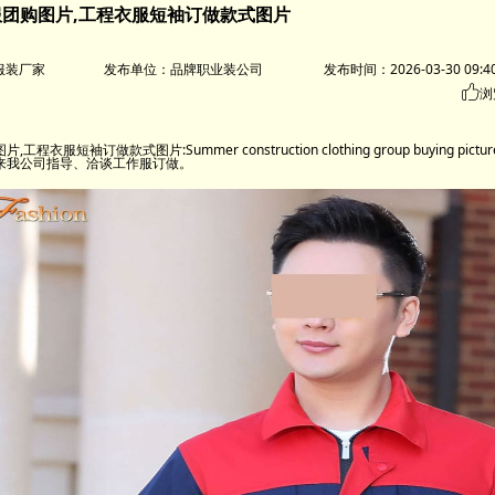
团购图片,工程衣服短袖订做款式图片
服装厂家
发布单位：品牌职业装公司
发布时间：
2026-03-30
09:4
ꀧ
浏
袖订做款式图片:Summer construction clothing group buying pictures, enginee
来我公司指导、洽谈工作服订做。