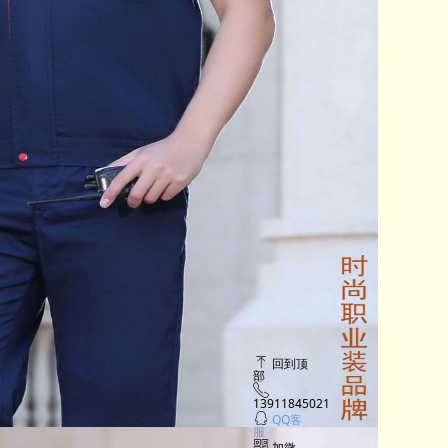
ꁸ
回到顶
部
ꂅ
13911845021
ꁗ
QQ客
服
ꀥ
加微