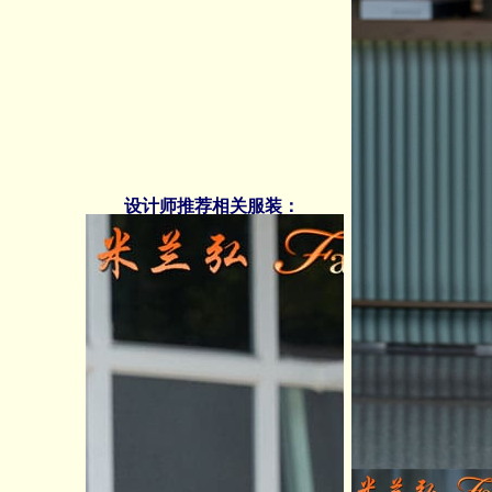
深圳航空公司及空乘工作制服说明
2021-11-04
中国国际航空公司空乘工作制服款式简介
2021-11-01
中国南方航空公司乘务员工作服款式
设计师推荐相关服装：