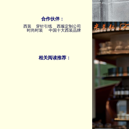
合作伙伴：
西装
穿针引线
西服定制公司
时尚时装
中国十大西装品牌
2026-07-28
2021-10-19
2021-10-17
2021-09-22
2021-09-13
2021-09-11
2021-09-06
2021-08-26
2021-08-25
2021-08-25
2021-08-24
2026-05-29
适配商业航天企业的专业工作服定制，优选
中国东方航空公司乘务员工作制服介绍
奥凯航空公司祥云空姐工作制服
九元航空公司拼色空乘制服套装
华夏航空公司蓝色空乘服套装
吉祥航空公司新空姐制服
海南航空公司空乘制服之“海天祥云”工作服
铁路郑州站高铁动姐紫红色职业装
中国国泰航空公司之吉庆红空姐工作服
韩国航空德威空姐制服
高铁青岛北站、济南西站工服赏析
相关阅读推荐：
空乘服定制全攻略：米兰弘专门对版型、面
米兰弘服装
料与工艺一站式指南
2026-05-22
高端空乘制服定制推荐米兰弘-尽显云端职
业优雅
2026-01-30
定制空姐服需要注意哪些方面？
2021-11-15
春秋航空公司空乘工作制服特点介绍
2021-11-10
四川航空公司及空乘工作制服介绍
2021-11-08
厦门航空公司及空乘工作制服介绍
2021-11-05