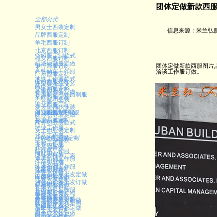
团体定做新款西服
全部分类
男女士西装定制
信息来源：米兰弘
品牌西服定制
羊毛西服订制
北京西服订制
空姐服定制款式
雄安西服订制
机场地勤服定做
银行西服订制
团体定做新款西服图片,品牌商务西
高铁动车工作服
洽谈工作服订做。
广东西服定制
地铁工作服款式
山西西服定制
珠宝黄金职业装
航空高铁大衣
安徽西服定制
冬季职业装订做
甘肃航空高铁路制服
福建西服定制
办公室职业装
湖北西服定制
夏天短袖职业装
ꁇ
航空高铁制服
保安服批发订做
河北西服定制
团体职业装定做
4S店工作服
甘肃西服定制
商务职业装款式
物业工作服
女士职业装定制
北京工作服
ꁇ
商务西服定制
品牌职业正装
三合一冲锋衣
工程工作服
北京职业装
户外冲锋衣
防静电工作服
河北职业装
冲锋衣推荐厂家
夏天短袖工作服
广东职业装
冲锋衣品牌
冬季长袖工作服
北京衬衫定制
安徽职业装
冲锋衣价格
广东工作服批发定做
安徽衬衫定做
山西职业装
北京大衣定制
河北工作服批发订做
广东衬衫订做
福建职业装
甘肃大衣订制
甘肃劳保工作服
京津冀衬衫定做
雄安职业装
羊绒大衣定制
新款连衣裙款式
冬季棉服
湖北衬衫批发定做
甘肃职业装订制
团体商务大衣定制
小西服连衣裙
救援、矿业
品牌男士衬衫定做
男士大衣定制
黑色连衣裙定做
时尚女士衬衫