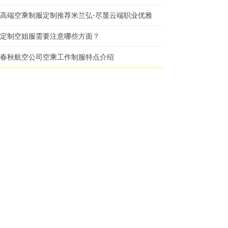
高端空乘制服定制推荐米兰弘-尽显云端职业优雅
定制空姐服需要注意哪些方面？
春秋航空公司空乘工作制服特点介绍
空姐服定制推荐：
Airport clothing:机场地勤服装图片 - 米兰弘服装
Stewardess suit:航空公司空姐服定做 - 米兰弘服装厂家