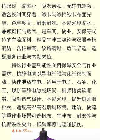
抗起球、缩率小、吸湿亲肤，无静电刺激，
适合长时间穿着。涤卡与涤棉纱卡布面光
洁、色牢度高，耐磨耐洗、不易起球缩水，
兼顾挺括与透气，是车间、物业、安保等岗
位的主流面料。精品牛津由涤纶与双股全棉
混纺，含棉量高、纹路清晰，透气舒适，适
配服务行业与内勤岗位。
特殊行业需
功能性面料
保障安全与作业
需求。抗静电绸以导电纤维与化纤精制而
成，快速泄放静电，适用于电子、石油、化
工、煤矿等静电敏感场景。厨师格柔软顺
滑、吸湿透气极佳、不易起球，提升厨师服
档次，适配高温高湿后厨环境。建筑、物流
等重作业场景可选帆布、牛津布，耐磨性与
抗撕裂性突出，抵御摩擦与磕碰损伤。