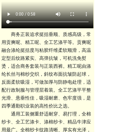
商务正装追求挺括垂顺、质感高级，常
用
贡爽呢、精工呢、全工艺涤平
等。贡爽呢
融合涤纶挺括度与粘胶纤维柔软顺滑，高温
定型后纹路紧实、高弹抗皱，可机洗免熨
烫，适合商务套装与正装西裤。精工呢由涤
纶长丝与棉纱交织，斜纹布面抗皱防起球，
反面柔软吸湿，可做加厚与防静电处理，适
配行政制服与管理层着装。全工艺涤平平整
光滑、悬垂性佳，吸湿耐磨、色牢度强，是
四季通勤职业装的高性价比之选。
通用工装侧重舒适耐穿、易打理，
全棉
纱卡、全工艺涤卡、涤棉纱卡、精品牛津
应
用最广。全棉纱卡纹路清晰、厚实有光泽，