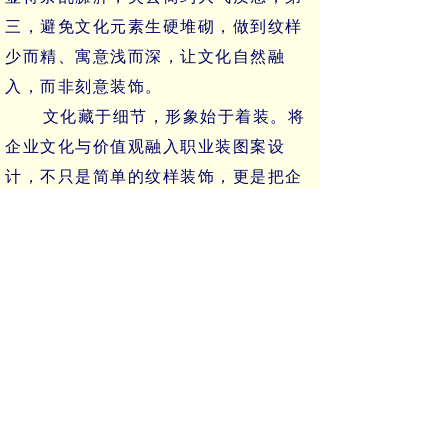
三，避免文化元素生硬堆砌，做到纹样
少而精、寓意浅而深，让文化自然融
入，而非刻意装饰。
文化藏于细节，形象始于着装。将
企业文化与价值观融入职业装图案设
计，不只是简单的纹样装饰，更是把企
业精神穿在身上、记在心中。让每一套
职业装都成为行走的文化名片，既塑造
专业统一的企业外在形象，又以无声的
视觉力量凝聚团队信念，让企业文化真
正落地生根。
前一个：
无
ꄴ
后一个：
无
ꄲ