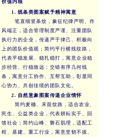
价值内核
1. 线条类图案赋予精神寓意
笔直细竖条纹，象征纪律严明、作
风端正，适合管理制度严谨、注重团队
执行力的企业，传递严于律己、积极向
上的团队价值观；简约平行横线纹路，
代表平稳发展、稳扎稳打，寓意企业稳
步经营、行稳致远；交错有序几何线
条，寓意分工协作、互帮互助，彰显同
心协力、共创佳绩的团队文化。
2. 自然意象图案传递企业情怀
简约麦穗、禾苗纹路，适合农业、
民生、公益类企业，代表耕耘实干、回
馈社会；简约山峰、磐石肌理，适配工
程、基建、重工行业，寓意坚韧不拔、