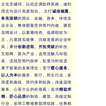
文化关键词，以此定调纹样风格，做到
理念与设计高度契合。
主打
诚信稳重、
务实
深耕
的国企、金融、政务、传统实
业企业，整体图案坚持简约内敛，摒弃
花哨设计，以素雅纯色、低调暗纹为
主，凸显踏实做事、沉稳发展的企业作
风；秉持
创新进取、开拓突破
的科技、
互联网、新兴产业，选用流畅几何线
条、流线型简约纹样，彰显与时俱进、
勇于探索的发展理念；坚守
暖心服务、
以人为本
的服务、医疗、民生行业，多
用柔和曲线、简约亲和纹路，传递温情
服务、心系大众的价值观；追求
精益求
精、匠心品质
的制造、建筑、高端定制
行业，采用工整规整肌理纹路，诠释精