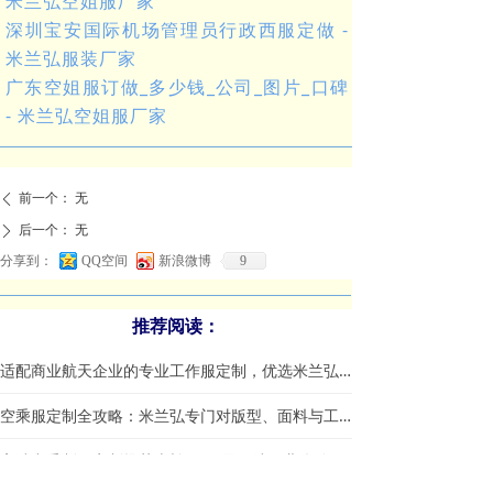
米兰弘空姐服厂家
深圳宝安国际机场管理员行政西服定做 -
米兰弘服装厂家
广东空姐服订做_多少钱_公司_图片_口碑
- 米兰弘空姐服厂家
前一个：
无
ꄴ
后一个：
无
ꄲ
分享到：
QQ空间
新浪微博
9
推荐阅读：
适配商业航天企业的专业工作服定制，优选米兰弘服装
空乘服定制全攻略：米兰弘专门对版型、面料与工艺一站式指南
高端空乘制服定制推荐米兰弘-尽显云端职业优雅