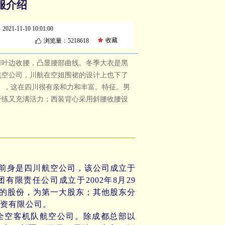
服介绍
：
2021-11-10
10:01:00
끄
收藏
浏览量：521
8618
ꀧ
荷叶边收腰，凸显腰部曲线。冬季大衣是黑
航空公司，川航在空姐围裙的设计上也下了
 ，这在四川很有亲和力和丰富。特征。男
干练又充满活力；西装背心采用斜腰收腰设
川航”）的前身是四川航空公司，该公司成立于
集团有限责任公司成立于2002年8月29
%的股份，为第一大股东；其他股东分
资有限公司。
空客机队航空公司。除成都总部以