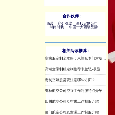
合作伙伴：
西装
穿针引线
西服定制公司
时尚时装
中国十大西装品牌
相关阅读推荐：
中国东方航空公司乘务员工作制服介绍
奥凯航空公司祥云空姐工作制服
九元航空公司拼色空乘制服套装
华夏航空公司蓝色空乘服套装
吉祥航空公司新空姐制服
铁路郑州站高铁动姐紫红色职业装
中国国泰航空公司之吉庆红空姐工作服
韩国航空德威空姐制服
高铁青岛北站、济南西站工服赏析
海南航空公司空乘制服之“海天祥云”工作服
适配商业航天企业的专业工作服定制，优选米兰弘服装
空乘服定制全攻略：米兰弘专门对版型、面料与工艺一站式指南
高端空乘制服定制推荐米兰弘-尽显云端职业优雅
定制空姐服需要注意哪些方面？
春秋航空公司空乘工作制服特点介绍
四川航空公司及空乘工作制服介绍
厦门航空公司及空乘工作制服介绍