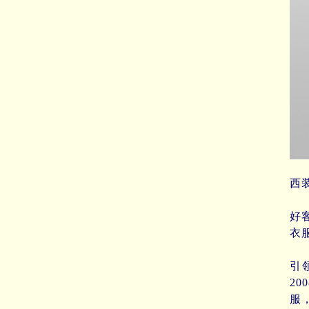
男
西
据
好
衣
川
引
2
服