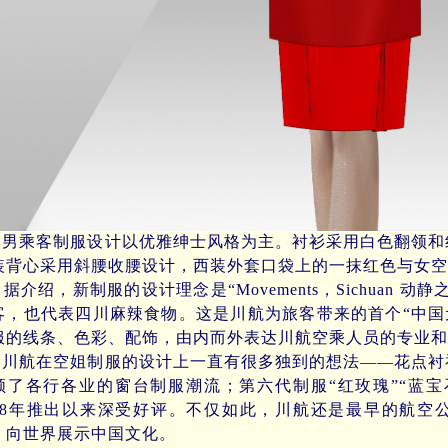
乘客制服设计以优雅绅士风格为主。衬衫采用白色翻领和
装背心采用斜腰收腰设计，西装外套口袋上的一抹红色与女空
介绍，新制服的设计理念是“Movements，Sichuan 
客，也代表四川麻辣食物。这是川航为旅客带来的首个“中国
服的线条、色彩、配饰，由内而外表达川航空乘人员的专业和
航在空姐制服的设计上一直有很多独到的想法——花点衬
领了各行各业的窗台制服潮流；第六代制服“红玫瑰”“蓝宝
008年推出以来深受好评。不仅如此，川航还是最早的航空
，向世界展示中国文化。