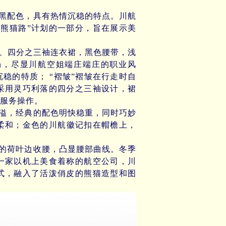
黑配色，具有热情沉稳的特点。川航
熊猫路”计划的一部分，旨在展示美
、四分之三袖连衣裙，黑色腰带，浅
畅，尽显川航空姐端庄端庄的职业风
稳的特质； “褶皱”褶皱在行走时自
采用灵巧利落的四分之三袖设计，裙
服务操作。
溢，经典的配色明快稳重，同时巧妙
柔和；金色的川航徽记扣在帽檐上，
的荷叶边收腰，凸显腰部曲线。冬季
一家以机上美食着称的航空公司，川
式，融入了活泼俏皮的熊猫造型和图