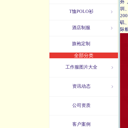
外
圳
T恤POLO衫
ꁇ
2
矶
酒店制服
ꁇ
际
旗袍定制
全部分类
工作服图片大全
ꁇ
资讯动态
ꁇ
公司资质
客户案例