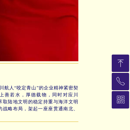
ꁸ
ꂅ
回到顶部
航人“咬定青山”的企业精神紧密契
上善若水，厚德载物，同时对应川
ꀥ
13911845021
萃取陆地文明的稳定持重与海洋文明
的战略布局，架起一座座贯通南北、
加微信，随时沟通