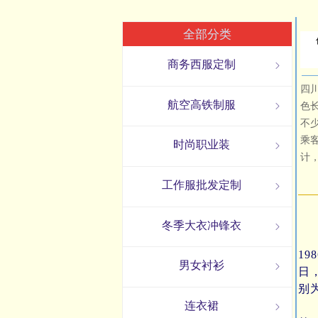
全部分类
商务西服定制
ꁇ
四
航空高铁制服
ꁇ
色
不
乘
时尚职业装
ꁇ
计
工作服批发定制
ꁇ
冬季大衣冲锋衣
ꁇ
1
男女衬衫
ꁇ
日
别
川
连衣裙
ꁇ