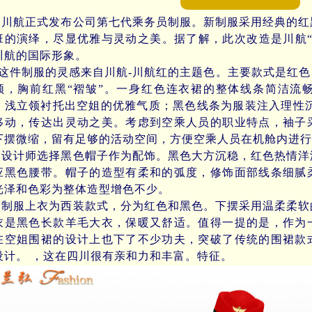
航正式发布公司第七代乘务员制服。新制服采用经典的红
班的演绎，尽显优雅与灵动之美。据了解，此次改造是川航“
川航的国际形象。
件制服的灵感来自川航-川航红的主题色。主要款式是红色
领，胸前红黑“褶皱”。一身红色连衣裙的整体线条简洁流
。浅立领衬托出空姐的优雅气质；黑色线条为服装注入理性沉
移动，传达出灵动之美。考虑到空乘人员的职业特点，袖子
下摆微缩，留有足够的活动空间，方便空乘人员在机舱内进行
计师选择黑色帽子作为配饰。黑色大方沉稳，红色热情洋
应黑色腰带。帽子的造型有柔和的弧度，修饰面部线条细腻
光泽和色彩为整体造型增色不少。
服上衣为西装款式，分为红色和黑色。下摆采用温柔柔软
衣是黑色长款羊毛大衣，保暖又舒适。值得一提的是，作为
在空姐围裙的设计上也下了不少功夫，突破了传统的围裙款
设计。 ，这在四川很有亲和力和丰富。特征。