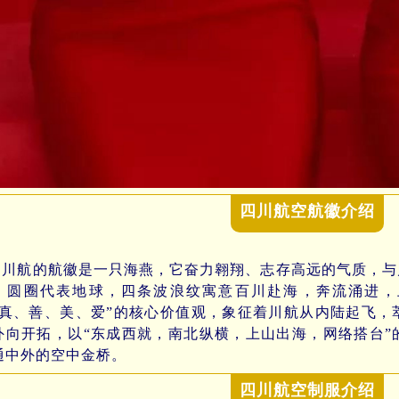
四川航空航徽介绍
航的航徽是一只海燕，它奋力翱翔、志存高远的气质，与川
。圆圈代表地球，四条波浪纹寓意百川赴海，奔流涌进，
“真、善、美、爱”的核心价值观，象征着川航从内陆起飞，
外向开拓，以“东成西就，南北纵横，上山出海，网络搭台”
通中外的空中金桥。
四川航空制服介绍