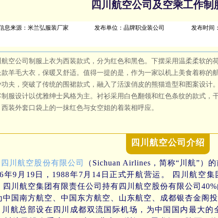
四川航空公司及空乘工作制
信息来源：米兰弘服装厂家
发布单位：品牌职业装公司
发布时间
川航空公司制服上衣为西装款式，分为红色和黑色。下摆采用温柔柔软的
长款羊毛大衣，保暖又舒适。值得一提的是，作为一家以机上美食着称的
少功夫，突破了传统的围裙款式，融入了活泼俏皮的熊猫造型和图案设计。
客制服设计以优雅绅士风格为主。衬衫采用白色翻领和红色条纹的款式，
，西装外套口袋上的一抹红色与女空姐的着装相呼应。
四川航空公司介绍
四川航空股份有限公司
（Sichuan Airlines，简称“
986年9月19日，1988年7月14日正式开航营运。 四川航空
，四川航空集团有限责任公司持有四川航空股份有限公司40
为中国南方航空、中国东方航空、山东航空、成都银杏金阁投
航总部设在四川成都双流国际机场，为中国国内最大的全