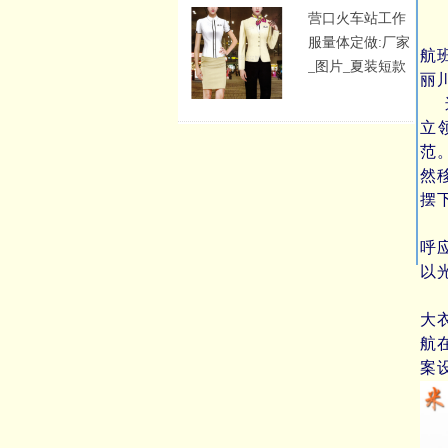
营口火车站工作
川
服量体定做:厂家
航
_图片_夏装短款
丽
这
立
范
然
摆
设
呼
以
制
大
航
案