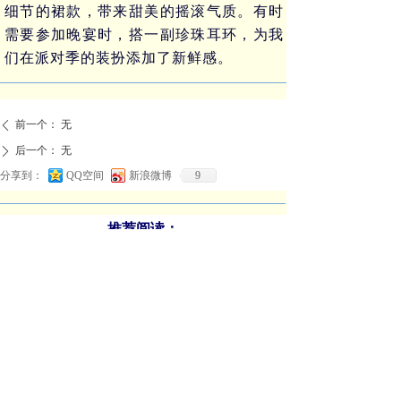
细节的裙款，带来甜美的摇滚气质。有时
需要参加晚宴时，搭一副珍珠耳环，为我
们在派对季的装扮添加了新鲜感。
前一个：
无
ꄴ
后一个：
无
ꄲ
分享到：
QQ空间
新浪微博
9
推荐阅读：
适配商业航天企业的专业工作服定制，优选米兰弘服装
空乘服定制全攻略：米兰弘专门对版型、面料与工艺一站式指南
高端空乘制服定制推荐米兰弘-尽显云端职业优雅
定制空姐服需要注意哪些方面？