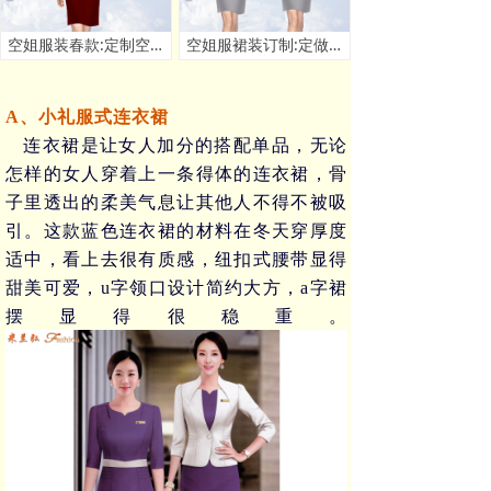
空姐服装春款:定制空姐春秋季套装款式 - 米兰弘服装厂家
空姐服裙装订制:定做空姐服连衣裙套装价格 - 米兰弘厂家
A、小礼服式连衣裙
连衣裙是让女人加分的搭配单品，无论
怎样的女人穿着上一条得体的连衣裙，骨
子里透出的柔美气息让其他人不得不被吸
引。这款蓝色连衣裙的材料在冬天穿厚度
适中，看上去很有质感，纽扣式腰带显得
甜美可爱，
u
字领口设计简约大方，
a
字裙
摆显得很稳重。