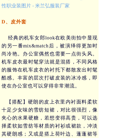
性职业装图片 - 米兰弘服装厂家
D、皮外套
经典的机车女郎
look
在欧美街拍中显现
的另一番
mix&match
后，被演绎得更加时
尚冷艳。办公室偶然也需要一点街头风。
机车皮衣最时髦穿法就是混搭，不同风格
的服饰在机车皮衣的衬托下都散发出时髦
酷感。丰富的层次打破皮装的冰冷感，即
使在办公室也可以穿得非常潮流。
【搭配】硬朗的皮上衣里内衬面料柔软
十足少女味的雪纺短裙，对比很强烈，像
夹心的水果硬糖，若想变得高贵，可以选
择柔软如雪纺等材质的衬衫或裙款，冲淡
其硬朗感；又或是搭上荷叶边、蓬蓬裙等