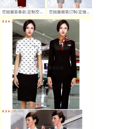
空姐服装春款:定制空姐春秋季套装款式 - 米兰弘服装厂家
空姐服裙装订制:定做空姐服连衣裙套装价格 - 米兰弘厂家