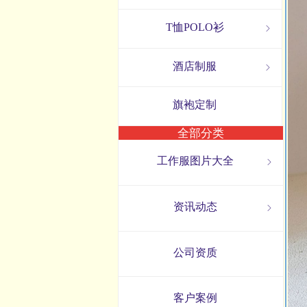
T恤POLO衫
ꁇ
酒店制服
ꁇ
旗袍定制
全部分类
工作服图片大全
ꁇ
资讯动态
ꁇ
公司资质
客户案例