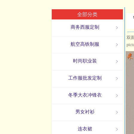
全部分类
商务西服定制
ꁇ
双面羊
航空高铁制服
ꁇ
pi
时尚职业装
ꁇ
工作服批发定制
ꁇ
冬季大衣冲锋衣
ꁇ
男女衬衫
ꁇ
连衣裙
ꁇ