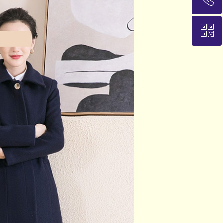
ꀥ
13911845021
加微信，随时沟通