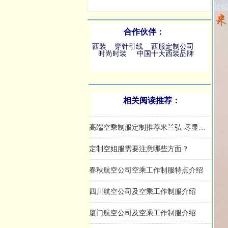
合作伙伴：
西装
穿针引线
西服定制公司
时尚时装
中国十大西装品牌
相关阅读推荐：
奥凯航空公司祥云空姐工作制服
九元航空公司拼色空乘制服套装
华夏航空公司蓝色空乘服套装
吉祥航空公司新空姐制服
铁路郑州站高铁动姐紫红色职业装
中国国泰航空公司之吉庆红空姐工作服
韩国航空德威空姐制服
高铁青岛北站、济南西站工服赏析
海南航空公司空乘制服之“海天祥云”工作服
适配商业航天企业的专业工作服定制，优选米兰弘服装
空乘服定制全攻略：米兰弘专门对版型、面料与工艺一站式指南
高端空乘制服定制推荐米兰弘-尽显云端职业优雅
定制空姐服需要注意哪些方面？
春秋航空公司空乘工作制服特点介绍
四川航空公司及空乘工作制服介绍
厦门航空公司及空乘工作制服介绍
深圳航空公司及空乘工作制服说明