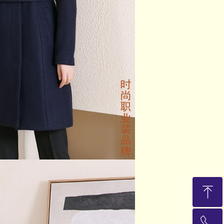
ꁸ
ꂅ
回到顶部