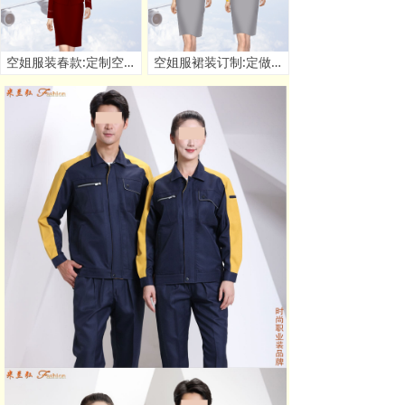
空姐服装春款:定制空姐春秋季套装款式 - 米兰弘服装厂家
空姐服裙装订制:定做空姐服连衣裙套装价格 - 米兰弘厂家