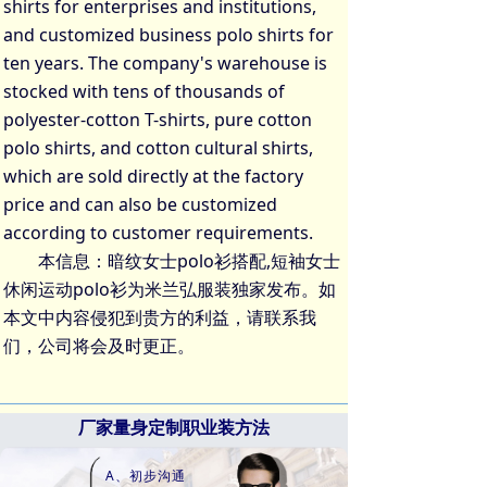
shirts for enterprises and institutions,
and customized business polo shirts for
ten years. The company's warehouse is
stocked with tens of thousands of
polyester-cotton T-shirts, pure cotton
polo shirts, and cotton cultural shirts,
which are sold directly at the factory
price and can also be customized
according to customer requirements.
本信息：暗纹女士polo衫搭配,短袖女士
休闲运动polo衫为米兰弘服装独家发布。如
本文中内容侵犯到贵方的利益，请联系我
们，公司将会及时更正。
厂家量身定制职业装方法
A、初步沟通