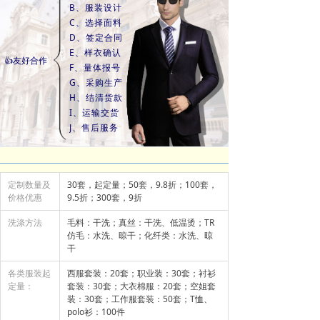
B、服装设计
C、选择面料
D、签定合同
E、样衣确认
👍友好合作
F、量体报号
G、采购生产
H、结清货款
I、运输交货
J、售后服务
定制数量及
30套，起定量；50套，9.8折；100套，
价格优惠
9.5折；300套，9折
洗涤方法
毛料：干洗；真丝：干洗、低温烫；TR
仿毛：水洗、晾干；化纤类：水洗、晾
干
各类服装起
西服套装：20套；职业装：30套；衬衫
定量：
套装：30套；大衣棉服：20套；空姐套
装：30套；工作服套装：50套；T恤、
polo衫：100件