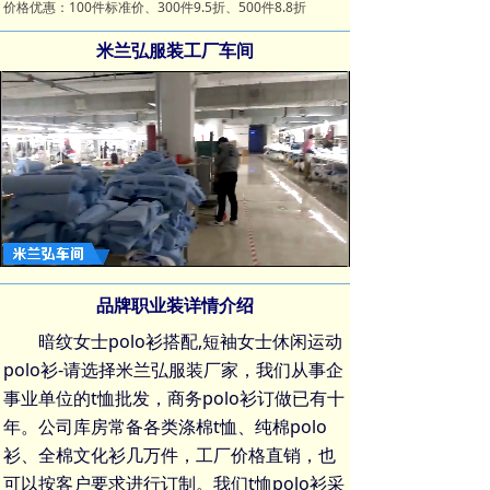
价格优惠：100件标准价、300件9.5折、500件8.8折
米兰弘服装工厂车间
Loaded
:
Progress
:
Mute
0%
0%
品牌职业装详情介绍
暗纹女士polo衫搭配,短袖女士休闲运动
polo衫-请选择米兰弘服装厂家，我们从事企
事业单位的
t恤批发
，
商务polo衫
订做已有十
年。公司库房常备各类
涤棉t恤
、
纯棉polo
衫
、
全棉文化衫
几万件，工厂价格直销，也
可以按客户要求进行订制。我们
t恤polo衫
采