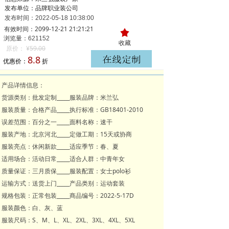
发布单位：品牌职业装公司
发布时间：
2022-05-18
10:38:00
有效时间：2099-12-21 21:21:21
끄
浏览量：621
152
收藏
原价：
¥
59.00
8.8
优惠价：
折
产品详情信息：
货源类别：批发定制_____服装品牌：米兰弘
服装质量：合格产品_____执行标准：GB18401-2010
误差范围：百分之一_____面料名称：速干
服装产地：北京河北_____定做工期：15天或协商
服装亮点：休闲新款_____适应季节：春、夏
适用场合：活动日常_____适合人群：中青年女
质量保证：三月质保_____服装配置：女士polo衫
运输方式：送货上门_____产品类别：运动套装
规格包装：正常包装_____商品编号：2022-5-17D
服装颜色：白、灰、蓝
服装尺码：S、M、L、XL、2XL、3XL、4XL、5XL