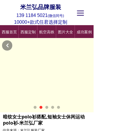
米兰弘品牌服装
끀
139 1184 5021
(微信同号)
10000+款式任君选择定制
西服首页
西服定制
航空高铁
图片大全
成功案例
낒
暗纹女士polo衫搭配,短袖女士休闲运动
polo衫-米兰弘厂家
信息来源：米兰弘服装厂家