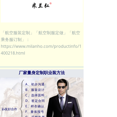
「航空服装定制」「航空制服定做」「航空
乘务服订制」：
https://www.milanho.com/productinfo/1
400218.html
厂家量身定制职业装方法
A、初步沟通
B、服装设计
C、选择面料
D、签定合同
E、样衣确认
👍友好合作
F、量体报号