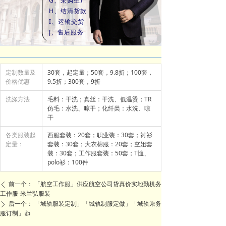
G、采购生产
H、结清货款
I、运输交货
J、售后服务
定制数量及
30套，起定量；50套，9.8折；100套，
价格优惠
9.5折；300套，9折
洗涤方法
毛料：干洗；真丝：干洗、低温烫；TR
仿毛：水洗、晾干；化纤类：水洗、晾
干
各类服装起
西服套装：20套；职业装：30套；衬衫
定量：
套装：30套；大衣棉服：20套；空姐套
装：30套；工作服套装：50套；T恤、
polo衫：100件
前一个：
「航空工作服」供应航空公司货真价实地勤机务
ꄴ
工作服-米兰弘服装
后一个：
「城轨服装定制」「城轨制服定做」「城轨乘务
ꄲ
服订制」👍