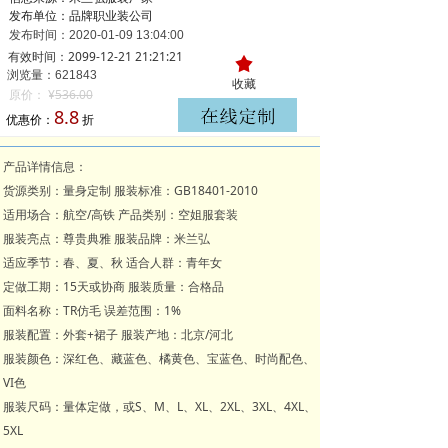
发布单位：品牌职业装公司
发布时间：
2020-01-09
13:04:00
有效时间：2099-12-21 21:21:21
끄
浏览量：621
843
收藏
原价：
¥
536.00
8.8
优惠价：
折
产品详情信息：
货源类别：量身定制 服装标准：GB18401-2010
适用场合：航空/高铁 产品类别：空姐服套装
服装亮点：尊贵典雅 服装品牌：米兰弘
适应季节：春、夏、秋 适合人群：青年女
定做工期：15天或协商 服装质量：合格品
面料名称：TR仿毛 误差范围：1%
服装配置：外套+裙子 服装产地：北京/河北
服装颜色：深红色、藏蓝色、橘黄色、宝蓝色、时尚配色、
VI色
服装尺码：量体定做，或S、M、L、XL、2XL、3XL、4XL、
5XL