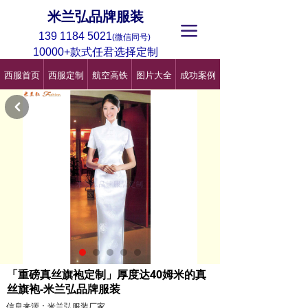
米兰弘品牌服装
끀
139 1184 5021
(微信同号)
10000+款式任君选择定制
西服首页
西服定制
航空高铁
图片大全
成功案例
낒
「重磅真丝旗袍定制」厚度达40姆米的真
丝旗袍-米兰弘品牌服装
信息来源：米兰弘服装厂家