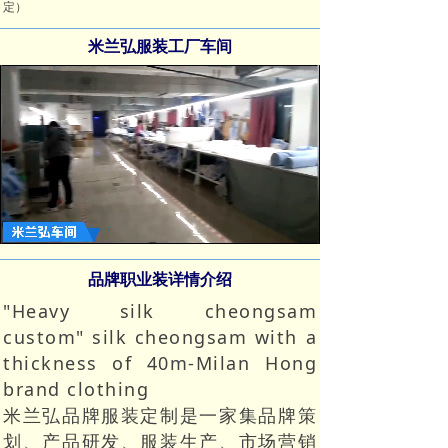
定）
米兰弘服装工厂车间
Loaded
:
Progress
:
Mute
0%
0%
品牌职业装详情介绍
"Heavy silk cheongsam
custom" silk cheongsam with a
thickness of 40m-Milan Hong
brand clothing
米兰弘品牌服装定制
是一家集品牌策
划、产品研发、服装生产、市场营销