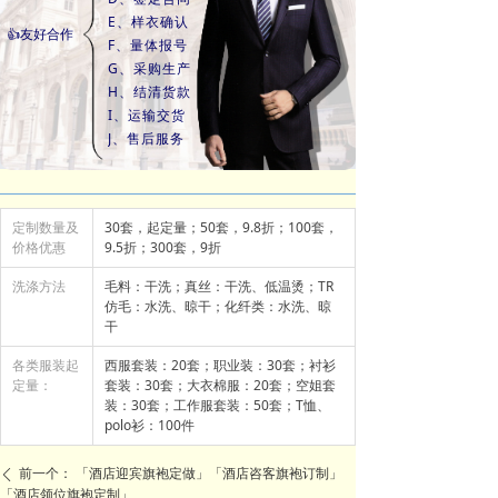
E、样衣确认
👍友好合作
F、量体报号
G、采购生产
H、结清货款
I、运输交货
J、售后服务
定制数量及
30套，起定量；50套，9.8折；100套，
价格优惠
9.5折；300套，9折
洗涤方法
毛料：干洗；真丝：干洗、低温烫；TR
仿毛：水洗、晾干；化纤类：水洗、晾
干
各类服装起
西服套装：20套；职业装：30套；衬衫
定量：
套装：30套；大衣棉服：20套；空姐套
装：30套；工作服套装：50套；T恤、
polo衫：100件
前一个：
「酒店迎宾旗袍定做」「酒店咨客旗袍订制」
ꄴ
「酒店领位旗袍定制」