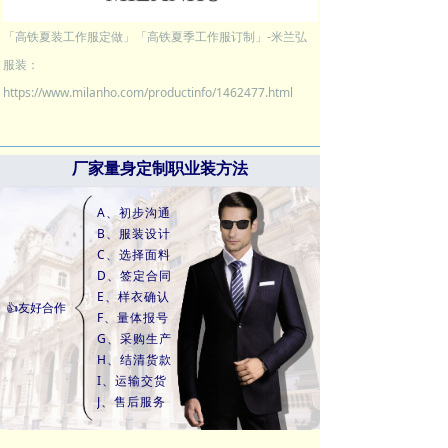
「高铁夏装工作服定做」「高铁夏季工作服订制」-米兰弘
服装：
https://www.milanho.com/productinfo/1462477.html
厂家量身定制职业装方法
A、初步沟通
B、服装设计
C、选择面料
D、签定合同
E、样衣确认
👍友好合作
F、量体报号
G、采购生产
H、结清货款
I、运输交货
J、售后服务