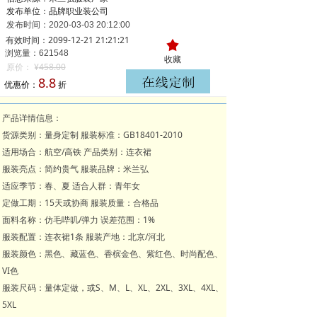
发布单位：品牌职业装公司
发布时间：
2020-03-03
20:12:00
有效时间：2099-12-21 21:21:21
끄
浏览量：621
548
收藏
原价：
¥
458.00
8.8
优惠价：
折
产品详情信息：
货源类别：量身定制 服装标准：GB18401-2010
适用场合：航空/高铁 产品类别：连衣裙
服装亮点：简约贵气 服装品牌：米兰弘
适应季节：春、夏 适合人群：青年女
定做工期：15天或协商 服装质量：合格品
面料名称：仿毛哔叽/弹力 误差范围：1%
服装配置：连衣裙1条 服装产地：北京/河北
服装颜色：黑色、藏蓝色、香槟金色、紫红色、时尚配色、
VI色
服装尺码：量体定做，或S、M、L、XL、2XL、3XL、4XL、
5XL