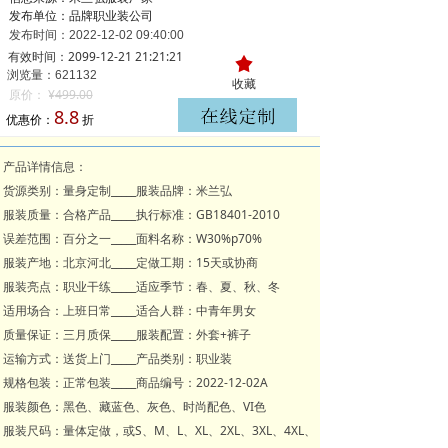
发布单位：品牌职业装公司
发布时间：
2022-12-02
09:40:00
有效时间：2099-12-21 21:21:21
끄
浏览量：621
132
收藏
原价：
¥
499.00
8.8
优惠价：
折
产品详情信息：
货源类别：量身定制_____服装品牌：米兰弘
服装质量：合格产品_____执行标准：GB18401-2010
误差范围：百分之一_____面料名称：W30%p70%
服装产地：北京河北_____定做工期：15天或协商
服装亮点：职业干练_____适应季节：春、夏、秋、冬
适用场合：上班日常_____适合人群：中青年男女
质量保证：三月质保_____服装配置：外套+裤子
运输方式：送货上门_____产品类别：职业装
规格包装：正常包装_____商品编号：2022-12-02A
服装颜色：黑色、藏蓝色、灰色、时尚配色、VI色
服装尺码：量体定做，或S、M、L、XL、2XL、3XL、4XL、