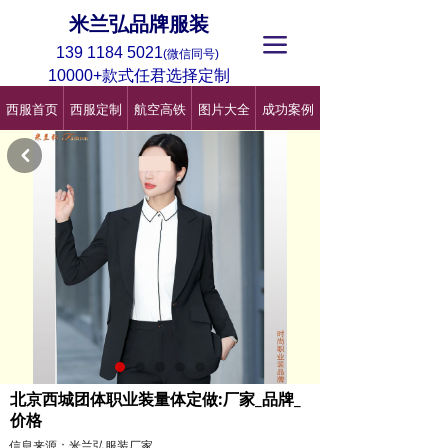
米兰弘品牌服装
끀
139 1184 5021
(微信同号)
10000+款式任君选择定制
西服首页
西服定制
航空高铁
图片大全
成功案例
낒
北京西城团体职业装量体定做:厂家_品牌_
价格
信息来源：米兰弘服装厂家