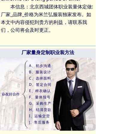
本信息：北京西城团体职业装量体定做:
厂家_品牌_价格为米兰弘服装独家发布。如
本文中内容侵犯到贵方的利益，请联系我
们，公司将会及时更正。
厂家量身定制职业装方法
A、初步沟通
B、服装设计
C、选择面料
D、签定合同
E、样衣确认
👍友好合作
F、量体报号
G、采购生产
H、结清货款
I、运输交货
J、售后服务