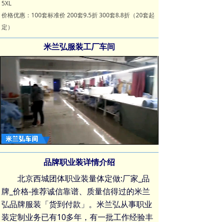
5XL
价格优惠：100套标准价 200套9.5折 300套8.8折（20套起
定）
米兰弘服装工厂车间
Loaded
:
Progress
:
Mute
0%
0%
品牌职业装详情介绍
北京西城团体职业装量体定做:厂家_品
牌_价格-推荐诚信靠谱、质量信得过的米兰
弘品牌服装「货到付款」。米兰弘从事
职业
装定制
业务已有10多年，有一批工作经验丰