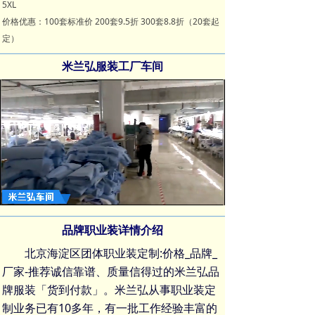
5XL
价格优惠：100套标准价 200套9.5折 300套8.8折（20套起
定）
米兰弘服装工厂车间
Loaded
:
Progress
:
Mute
0%
0%
品牌职业装详情介绍
北京海淀区团体职业装定制:价格_品牌_
厂家-推荐诚信靠谱、质量信得过的米兰弘品
牌服装「货到付款」。米兰弘从事
职业装定
制
业务已有10多年，有一批工作经验丰富的