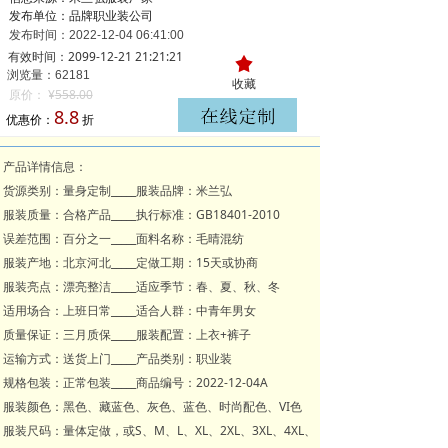
发布单位：品牌职业装公司
发布时间：
2022-12-04
06:41:00
有效时间：2099-12-21 21:21:21
끄
浏览量：621
81
收藏
原价：
¥
558.00
8.8
优惠价：
折
产品详情信息：
货源类别：量身定制_____服装品牌：米兰弘
服装质量：合格产品_____执行标准：GB18401-2010
误差范围：百分之一_____面料名称：毛晴混纺
服装产地：北京河北_____定做工期：15天或协商
服装亮点：漂亮整洁_____适应季节：春、夏、秋、冬
适用场合：上班日常_____适合人群：中青年男女
质量保证：三月质保_____服装配置：上衣+裤子
运输方式：送货上门_____产品类别：职业装
规格包装：正常包装_____商品编号：2022-12-04A
服装颜色：黑色、藏蓝色、灰色、蓝色、时尚配色、VI色
服装尺码：量体定做，或S、M、L、XL、2XL、3XL、4XL、