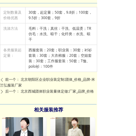
定制数量及
30套，起定量；50套，9.8折；100套，
价格优惠
9.5折；300套，9折
洗涤方法
毛料：干洗；真丝：干洗、低温烫；TR
仿毛：水洗、晾干；化纤类：水洗、晾
干
各类服装起
西服套装：20套；职业装：30套；衬衫
定量：
套装：30套；大衣棉服：20套；空姐套
装：30套；工作服套装：50套；T恤、
polo衫：100件
前一个：
北京朝阳区企业职业装定制:团体_价格_品牌-米
ꄴ
兰弘服装厂家
后一个：
北京西城团体职业装量体定做:厂家_品牌_价格
ꄲ
相关服装推荐