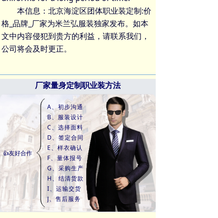
本信息：北京海淀区团体职业装定制:价
格_品牌_厂家为米兰弘服装独家发布。如本
文中内容侵犯到贵方的利益，请联系我们，
公司将会及时更正。
厂家量身定制职业装方法
A、初步沟通
B、服装设计
C、选择面料
D、签定合同
E、样衣确认
👍友好合作
F、量体报号
G、采购生产
H、结清货款
I、运输交货
J、售后服务