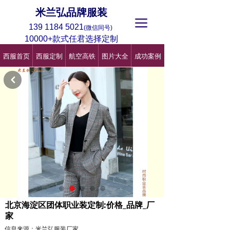
米兰弘品牌服装
끀
139 1184 5021
(微信同号)
10000+款式任君选择定制
西服首页
西服定制
航空高铁
图片大全
成功案例
낒
北京海淀区团体职业装定制:价格_品牌_厂
家
信息来源：米兰弘服装厂家