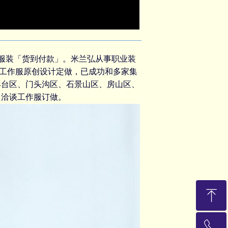
牌服装「货到付款」。米兰弘从事
职业装
工作服
原创设计定做，已成功和多家集
丰台区、门头沟区、石景山区、房山区、
、洽谈
工作服订做
。
ꁸ
ꂅ
回到顶部