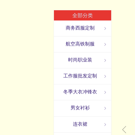
全部分类
商务西服定制
ꁇ
航空高铁制服
ꁇ
时尚职业装
ꁇ
工作服批发定制
ꁇ
冬季大衣冲锋衣
ꁇ
男女衬衫
ꁇ
连衣裙
ꁇ
ꁆ