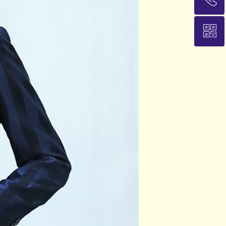
ꀥ
13911845021
加微信，随时沟通