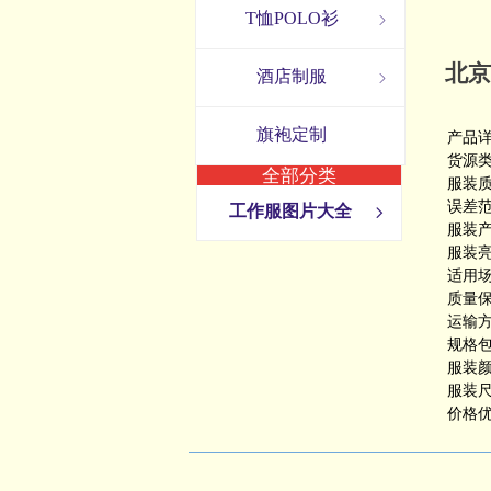
T恤POLO衫
ꁇ
北京
酒店制服
ꁇ
旗袍定制
产品
货源类
全部分类
服装质
误差范
工作服图片大全
ꁇ
服装产
服装亮
适用场
质量保
运输方
规格包
服装
服装尺
价格优