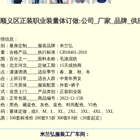
顺义区正装职业装量体订做:公司_厂家_品牌_供
详情信息：
别：量身定制_____服装品牌：米兰弘
量：合格产品_____执行标准：GB18401-2010
围：百分之一_____面料名称：毛涤混纺
地：北京河北_____定做工期：15天或协商
点：潇潇洒洒_____适应季节：春、夏、秋、冬
合：上班日常_____适合人群：中青年男女
证：三月质保_____服装配置：外套+裤子
式：送货上门_____产品类别：正装职业装
装：正常包装_____商品编号：2022-12-15B
颜色：黑色、藏蓝色、灰色、蓝色、时尚配色、VI色
码：量体定做，或S、M、L、XL、2XL、3XL、4XL、5XL
惠：100套标准价 200套9.5折 300套8.8折（20套起定）
米兰弘服装工厂车间：