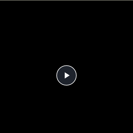
Play
Video