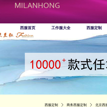
西服首页
工作服大全
西服定制
西服定制
ꄲ
商务西服定制
ꄲ
北京西