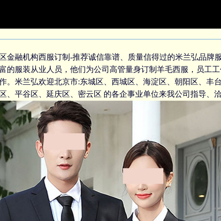
云区金融机构西服订制-推荐诚信靠谱、质量信得过的米兰弘品牌
丰富的服装从业人员，他们为公司高管
量身订制羊毛西服
，
员工工
作。米兰弘欢迎北京市:东城区、西城区、海淀区、朝阳区、丰
区、平谷区、延庆区、密云区 的各企事业单位来我公司指导、