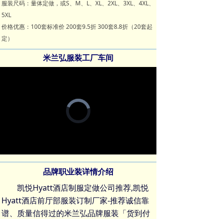
服装尺码：量体定做，或S、M、L、XL、2XL、3XL、4XL、
5XL
价格优惠：100套标准价 200套9.5折 300套8.8折（20套起
定）
米兰弘服装工厂车间
Video
Player
is
loading.
Loaded
:
Progress
:
Mute
0%
0%
品牌职业装详情介绍
凯悦Hyatt酒店制服定做公司推荐,凯悦
Hyatt酒店前厅部服装订制厂家-推荐诚信靠
谱、质量信得过的米兰弘品牌服装「货到付