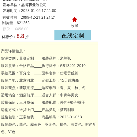
发布单位：品牌职业装公司
发布时间：
2023-01-05
17:11:00
有效时间：2099-12-21 21:21:21
끄
浏览量：621
253
收藏
原价：
¥
456.00
8.8
优惠价：
折
产品详情信息：
货源类别：量身定制_____服装品牌：米兰弘
服装质量：合格产品_____执行标准：GB18401-2010
误差范围：百分之一_____面料名称：仿毛贡丝锦
服装产地：北京河北_____定做工期：15天或协商
服装亮点：新颖潮流_____适应季节：春、夏、秋、冬
适用场合：酒店前厅_____适合人群：中青年男女
质量保证：三月质保_____服装配置：外套+裙子/裤子
运输方式：送货上门_____产品类别：酒店制服
规格包装：正常包装_____商品编号：2023-01-05B
服装颜色：黑色、藏蓝色、亚金色、橘色、深栗色、时尚配
色、VI色