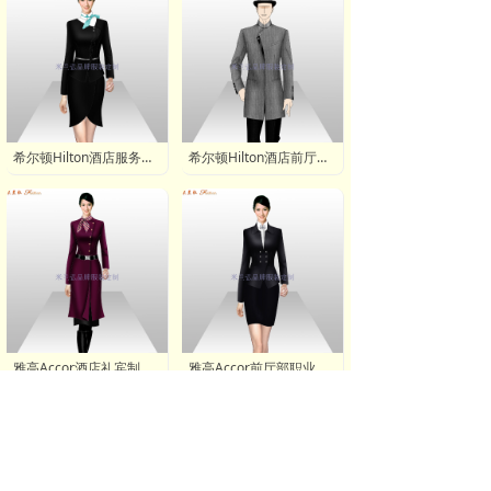
希尔顿Hilton酒店服务中心领班西服价格,希尔顿Hilton服务中心领班工服多少钱
希尔顿Hilton酒店前厅部前台制服订制,希尔顿Hilton五星酒店行李员工服
雅高Accor酒店礼宾制服定做,雅高Accor酒店大堂吧领班职业装订制
雅高Accor前厅部职业装订制,雅高Accor前台收银职业装定做品牌