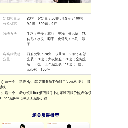
定制数量及
30套，起定量；50套，9.8折；100套，
价格优惠
9.5折；300套，9折
洗涤方法
毛料：干洗；真丝：干洗、低温烫；TR
仿毛：水洗、晾干；化纤类：水洗、晾
干
各类服装起
西服套装：20套；职业装：30套；衬衫
定量：
套装：30套；大衣棉服：20套；空姐套
装：30套；工作服套装：50套；T恤、
polo衫：100件
前一个：
凯悦Hyatt酒店服务员工作服定制:价格_图片_哪
ꄴ
家好
后一个：
希尔顿Hilton酒店服务中心领班西服价格,希尔顿
ꄲ
Hilton服务中心领班工服多少钱
相关服装推荐