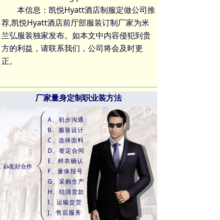
本信息：凯悦Hyatt酒店制服定做公司推
荐,凯悦Hyatt酒店前厅部服装订制厂家为米
兰弘服装独家发布。如本文中内容侵犯到贵
方的利益，请联系我们，公司将会及时更
正。
厂家量身定制职业装方法
A、初步沟通
B、服装设计
C、选择面料
D、签定合同
E、样衣确认
👍友好合作
F、量体报号
G、采购生产
H、结清货款
I、运输交货
J、售后服务