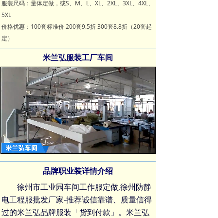
服装尺码：量体定做，或S、M、L、XL、2XL、3XL、4XL、
5XL
价格优惠：100套标准价 200套9.5折 300套8.8折（20套起
定）
米兰弘服装工厂车间
Loaded
:
Progress
:
Mute
0%
0%
品牌职业装详情介绍
徐州市工业园车间工作服定做,徐州防静
电工程服批发厂家-推荐诚信靠谱、质量信得
过的米兰弘品牌服装「货到付款」。米兰弘