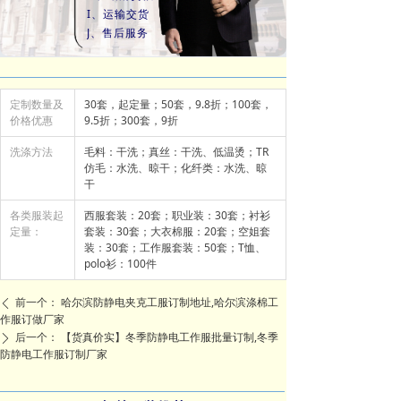
I、运输交货
J、售后服务
定制数量及
30套，起定量；50套，9.8折；100套，
价格优惠
9.5折；300套，9折
洗涤方法
毛料：干洗；真丝：干洗、低温烫；TR
仿毛：水洗、晾干；化纤类：水洗、晾
干
各类服装起
西服套装：20套；职业装：30套；衬衫
定量：
套装：30套；大衣棉服：20套；空姐套
装：30套；工作服套装：50套；T恤、
polo衫：100件
前一个：
哈尔滨防静电夹克工服订制地址,哈尔滨涤棉工
ꄴ
作服订做厂家
后一个：
【货真价实】冬季防静电工作服批量订制,冬季
ꄲ
防静电工作服订制厂家