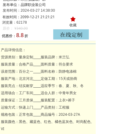
发布单位：品牌职业装公司
发布时间：
2024-03-27
14:38:00
有效时间：2099-12-21 21:21:21
끄
浏览量：621
78
收藏
原价：
¥
340.00
8.8
优惠价：
折
产品详情信息：
货源类别：量身定制_____服装品牌：米兰弘
服装质量：合格产品_____面料质量：符合要求
误差范围：百分之一_____面料名称：防静电涤棉
服装产地：北京河北_____定做工期：15天或协商
服装亮点：结实耐穿_____适应季节：春、夏、秋、冬
适用场合：工厂车间_____适合人群：中青年男女
质量保证：三月质保_____服装配置：上衣+裤子
运输方式：快递上门_____产品类别：工程服
规格包装：正常包装_____商品编号：2024-03-27A
服装颜色：黑色、藏蓝色、红色、橘色蓝灰色、时尚配色、
VI