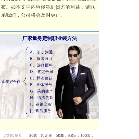
布。如本文中内容侵犯到贵方的利益，请联
系我们，公司将会及时更正。
厂家量身定制职业装方法
A、初步沟通
B、服装设计
C、选择面料
D、签定合同
E、样衣确认
👍友好合作
F、量体报号
G、采购生产
H、结清货款
I、运输交货
J、售后服务
定制数量及
30套，起定量；50套，9.8折；100套，