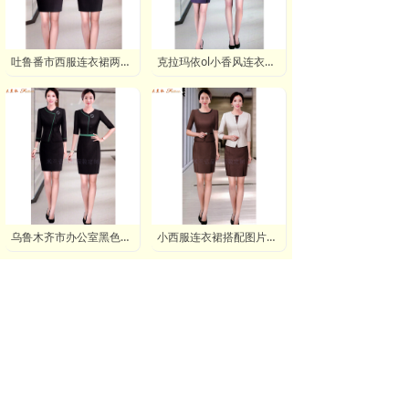
吐鲁番市西服连衣裙两件套定做,吐鲁番黑色连衣裙订制
克拉玛依ol小香风连衣裙款式订制:量体_品牌_联系方式
乌鲁木齐市办公室黑色连衣裙定做,乌鲁木齐夏连衣裙订制
小西服连衣裙搭配图片定制,Small suit dress with picture customization