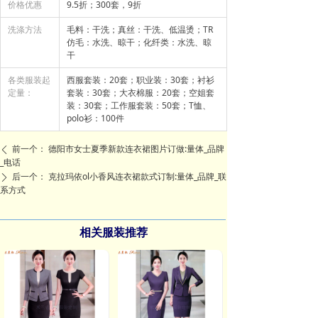
价格优惠
9.5折；300套，9折
洗涤方法
毛料：干洗；真丝：干洗、低温烫；TR
仿毛：水洗、晾干；化纤类：水洗、晾
干
各类服装起
西服套装：20套；职业装：30套；衬衫
定量：
套装：30套；大衣棉服：20套；空姐套
装：30套；工作服套装：50套；T恤、
polo衫：100件
前一个：
德阳市女士夏季新款连衣裙图片订做:量体_品牌
ꄴ
_电话
后一个：
克拉玛依ol小香风连衣裙款式订制:量体_品牌_联
ꄲ
系方式
相关服装推荐