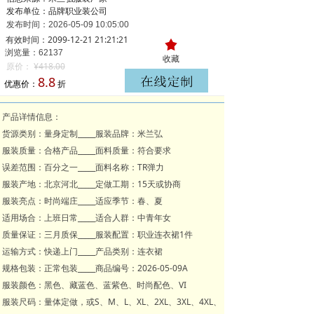
发布单位：品牌职业装公司
发布时间：
2026-05-09
10:05:00
有效时间：2099-12-21 21:21:21
끄
浏览量：621
37
收藏
原价：
¥
418.00
8.8
优惠价：
折
产品详情信息：
货源类别：量身定制_____服装品牌：米兰弘
服装质量：合格产品_____面料质量：符合要求
误差范围：百分之一_____面料名称：TR弹力
服装产地：北京河北_____定做工期：15天或协商
服装亮点：时尚端庄_____适应季节：春、夏
适用场合：上班日常_____适合人群：中青年女
质量保证：三月质保_____服装配置：职业连衣裙1件
运输方式：快递上门_____产品类别：连衣裙
规格包装：正常包装_____商品编号：2026-05-09A
服装颜色：黑色、藏蓝色、蓝紫色、时尚配色、VI
服装尺码：量体定做，或S、M、L、XL、2XL、3XL、4XL、