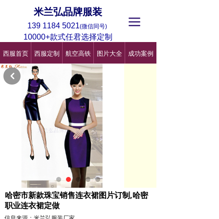
米兰弘品牌服装
끀
139 1184 5021
(微信同号)
10000+款式任君选择定制
西服首页
西服定制
航空高铁
图片大全
成功案例
낒
哈密市新款珠宝销售连衣裙图片订制,哈密
职业连衣裙定做
信息来源：米兰弘服装厂家