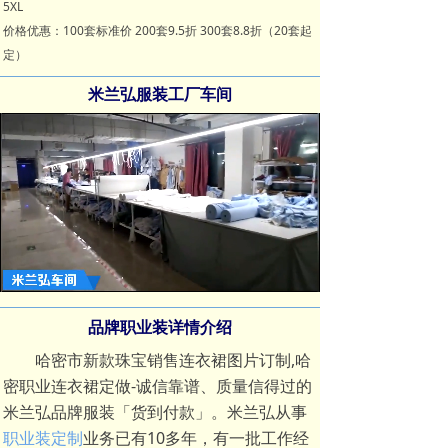
5XL
价格优惠：100套标准价 200套9.5折 300套8.8折（20套起
定）
米兰弘服装工厂车间
Loaded
:
Progress
:
Mute
0%
0%
品牌职业装详情介绍
哈密市新款珠宝销售连衣裙图片订制,哈
密职业连衣裙定做-诚信靠谱、质量信得过的
米兰弘品牌服装「货到付款」。米兰弘从事
职业装定制
业务已有10多年，有一批工作经