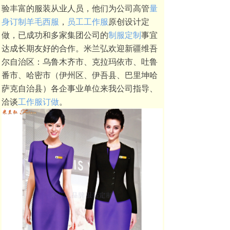
验丰富的服装从业人员，他们为公司高管
量
身订制羊毛西服
，
员工工作服
原创设计定
做，已成功和多家集团公司的
制服定制
事宜
达成长期友好的合作。米兰弘欢迎新疆维吾
尔自治区：乌鲁木齐市、克拉玛依市、吐鲁
番市、哈密市（伊州区、伊吾县、巴里坤哈
萨克自治县）各企事业单位来我公司指导、
洽谈
工作服订做
。