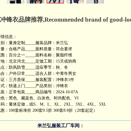
锋衣品牌推荐,Recommended brand of good-lookin
详情信息：
别：量身定制_____服装品牌：米兰弘
量：合格产品_____面料质量：符合要求
围：百分之一_____面料名称：聚脂纤维
地：北京河北_____定做工期：15天或协商
点：防风防雪_____适应季节：秋、冬
合：户外日常_____适合人群：中青年男女
证：三月质保_____服装配置：冲锋衣1件
式：快递上门_____产品类别：冲锋衣
装：正常包装_____商品编号：2024-10-07A
颜色：黑色、藏蓝色、白灰色、时尚配色、VI
码：量体定做，或S、M、L、XL、2XL、3XL、4XL、5XL
惠：100套标准价 200套9.5折 300套8.8折（20套起定）
米兰弘服装工厂车间：