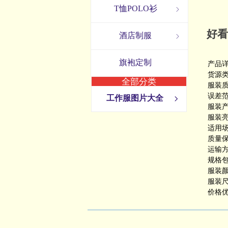
T恤POLO衫
ꁇ
好看冲
酒店制服
ꁇ
旗袍定制
产品
货源类
全部分类
服装质
误差范
工作服图片大全
ꁇ
服装产
服装亮
适用场
质量保
运输方
规格包
服装
服装尺
价格优