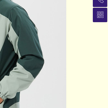
ꀥ
13911845021
加微信，随时沟通