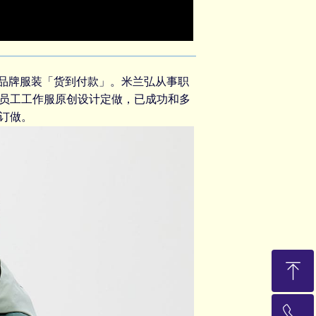
量信得过的米兰弘品牌服装「货到付款」。米兰弘从事
职
员工工作服
原创设计定做，已成功和多
订做
。
ꁸ
ꂅ
回到顶部