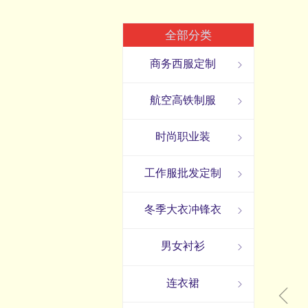
全部分类
商务西服定制
ꁇ
航空高铁制服
ꁇ
时尚职业装
ꁇ
工作服批发定制
ꁇ
冬季大衣冲锋衣
ꁇ
男女衬衫
ꁇ
连衣裙
ꁇ
ꁆ