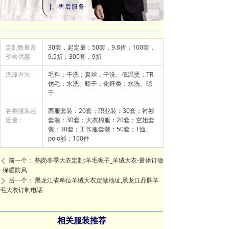
J、售后服务
定制数量及
30套，起定量；50套，9.8折；100套，
价格优惠
9.5折；300套，9折
洗涤方法
毛料：干洗；真丝：干洗、低温烫；TR
仿毛：水洗、晾干；化纤类：水洗、晾
干
各类服装起
西服套装：20套；职业装：30套；衬衫
定量：
套装：30套；大衣棉服：20套；空姐套
装：30套；工作服套装：50套；T恤、
polo衫：100件
前一个：
鹤岗冬季大衣定制:羊毛呢子_羊绒大衣-量体订做
ꄴ
_保暖防风
后一个：
黑龙江省单位羊绒大衣定做地址,黑龙江品牌羊
ꄲ
毛大衣订制电话
相关服装推荐