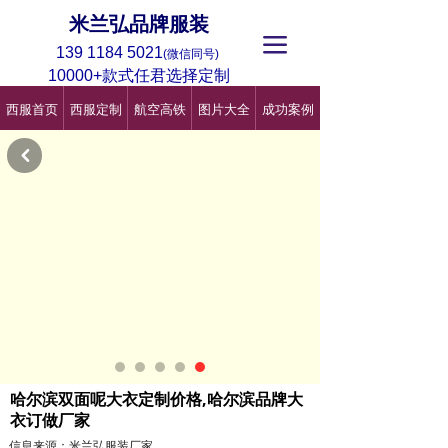
米兰弘品牌服装
끀
139 1184 5021
(微信同号)
10000+款式任君选择定制
西服首页
西服定制
航空高铁
图片大全
成功案例
낒
哈尔滨双面呢大衣定制价格,哈尔滨品牌大
衣订做厂家
信息来源：米兰弘服装厂家