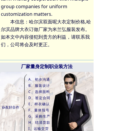
group companies for uniform
customization matters.
本信息：哈尔滨双面呢大衣定制价格,哈
尔滨品牌大衣订做厂家为米兰弘服装发布。
如本文中内容侵犯到贵方的利益，请联系我
们，公司将会及时更正。
厂家量身定制职业装方法
A、初步沟通
B、服装设计
C、选择面料
D、签定合同
E、样衣确认
👍友好合作
F、量体报号
G、采购生产
H、结清货款
I、运输交货