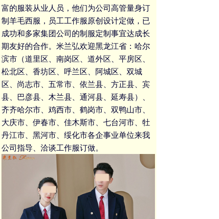
富的服装从业人员，他们为公司高管
量身订
制羊毛西服
，
员工工作服
原创设计定做，已
成功和多家集团公司的
制服定制
事宜达成长
期友好的合作。米兰弘欢迎黑龙江省：哈尔
滨市（道里区、南岗区、道外区、平房区、
松北区、香坊区、呼兰区、阿城区、双城
区、尚志市、五常市、依兰县、方正县、宾
县、巴彦县、木兰县、通河县、延寿县）、
齐齐哈尔市、鸡西市、鹤岗市、双鸭山市、
大庆市、伊春市、佳木斯市、七台河市、牡
丹江市、黑河市、绥化市各企事业单位来我
公司指导、洽谈
工作服订做
。