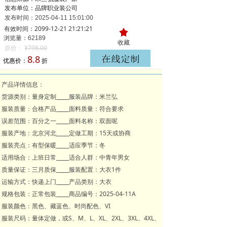
发布单位：品牌职业装公司
发布时间：
2025-04-11
15:01:00
有效时间：2099-12-21 21:21:21
끄
浏览量：621
89
收藏
原价：
¥
798.00
8.8
优惠价：
折
产品详情信息：
货源类别：量身定制_____服装品牌：米兰弘
服装质量：合格产品_____面料质量：符合要求
误差范围：百分之一_____面料名称：双面呢
服装产地：北京河北_____定做工期：15天或协商
服装亮点：有型保暖_____适应季节：冬
适用场合：上班日常_____适合人群：中青年男女
质量保证：三月质保_____服装配置：大衣1件
运输方式：快递上门_____产品类别：大衣
规格包装：正常包装_____商品编号：2025-04-11A
服装颜色：黑色、藏蓝色、时尚配色、VI
服装尺码：量体定做，或S、M、L、XL、2XL、3XL、4XL、