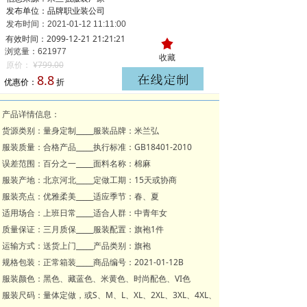
发布单位：品牌职业装公司
发布时间：
2021-01-12
11:11:00
有效时间：2099-12-21 21:21:21
끄
浏览量：621
977
收藏
原价：
¥
799.00
8.8
优惠价：
折
产品详情信息：
货源类别：量身定制_____服装品牌：米兰弘
服装质量：合格产品_____执行标准：GB18401-2010
误差范围：百分之一_____面料名称：棉麻
服装产地：北京河北_____定做工期：15天或协商
服装亮点：优雅柔美_____适应季节：春、夏
适用场合：上班日常_____适合人群：中青年女
质量保证：三月质保_____服装配置：旗袍1件
运输方式：送货上门_____产品类别：旗袍
规格包装：正常箱装_____商品编号：2021-01-12B
服装颜色：黑色、藏蓝色、米黄色、时尚配色、VI色
服装尺码：量体定做，或S、M、L、XL、2XL、3XL、4XL、