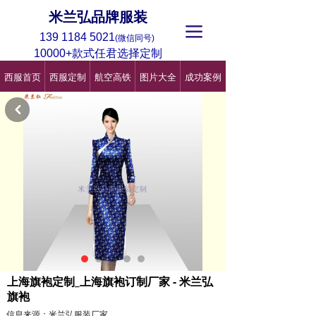
米兰弘品牌服装
끀
139 1184 5021
(微信同号)
10000+款式任君选择定制
西服首页
西服定制
航空高铁
图片大全
成功案例
낒
上海旗袍定制_上海旗袍订制厂家 - 米兰弘
旗袍
信息来源：米兰弘服装厂家