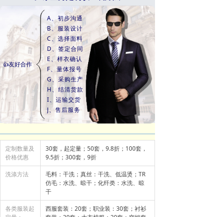
A、初步沟通
B、服装设计
C、选择面料
D、签定合同
E、样衣确认
👍友好合作
F、量体报号
G、采购生产
H、结清货款
I、运输交货
J、售后服务
定制数量及
30套，起定量；50套，9.8折；100套，
价格优惠
9.5折；300套，9折
洗涤方法
毛料：干洗；真丝：干洗、低温烫；TR
仿毛：水洗、晾干；化纤类：水洗、晾
干
各类服装起
西服套装：20套；职业装：30套；衬衫