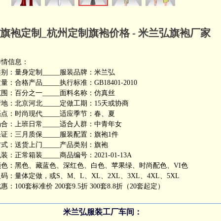
旗袍定制_杭州定制旗袍价格 - 米兰弘旗袍厂家
详情信息：
别：量身定制_____服装品牌：米兰弘
量：合格产品_____执行标准：GB18401-2010
围：百分之一_____面料名称：仿真丝
地：北京河北_____定做工期：15天或协商
点：时尚现代_____适应季节：春、夏
合：上班日常_____适合人群：中青年女
证：三月质保_____服装配置：旗袍1件
式：送货上门_____产品类别：旗袍
装：正常箱装_____商品编号：2021-01-13A
颜色：黑色、藏蓝色、深红色、白色、苹果绿、时尚配色、VI色
码：量体定做，或S、M、L、XL、2XL、3XL、4XL、5XL
惠：100套标准价 200套9.5折 300套8.8折（20套起定）
米兰弘服装工厂车间：