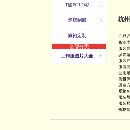
T恤POLO衫
ꁇ
杭州
酒店制服
ꁇ
旗袍定制
产品
货源类
全部分类
服装质
误差范
工作服图片大全
ꁇ
服装产
服装亮
适用场
质量保
运输方
规格包
服装
服装尺
价格优