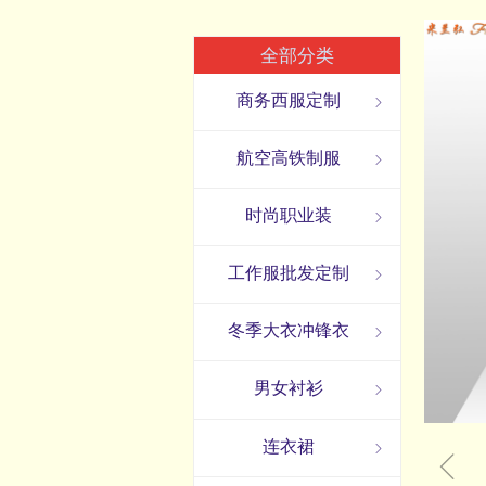
全部分类
商务西服定制
ꁇ
航空高铁制服
ꁇ
时尚职业装
ꁇ
工作服批发定制
ꁇ
冬季大衣冲锋衣
ꁇ
男女衬衫
ꁇ
连衣裙
ꁇ
ꁆ