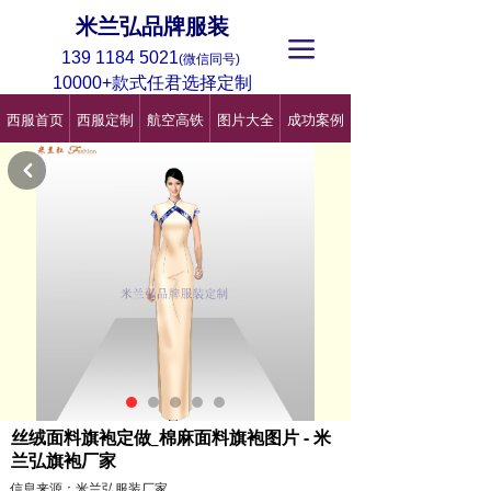
米兰弘品牌服装
끀
139 1184 5021
(微信同号)
10000+款式任君选择定制
西服首页
西服定制
航空高铁
图片大全
成功案例
낒
丝绒面料旗袍定做_棉麻面料旗袍图片 - 米
兰弘旗袍厂家
信息来源：米兰弘服装厂家