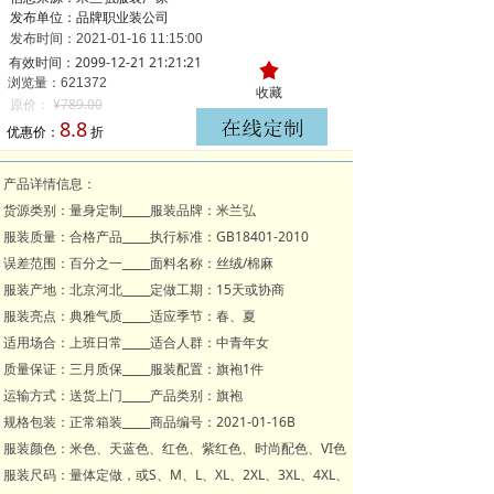
发布单位：品牌职业装公司
发布时间：
2021-01-16
11:15:00
有效时间：2099-12-21 21:21:21
끄
浏览量：621
372
收藏
原价：
¥
789.00
8.8
优惠价：
折
产品详情信息：
货源类别：量身定制_____服装品牌：米兰弘
服装质量：合格产品_____执行标准：GB18401-2010
误差范围：百分之一_____面料名称：丝绒/棉麻
服装产地：北京河北_____定做工期：15天或协商
服装亮点：典雅气质_____适应季节：春、夏
适用场合：上班日常_____适合人群：中青年女
质量保证：三月质保_____服装配置：旗袍1件
运输方式：送货上门_____产品类别：旗袍
规格包装：正常箱装_____商品编号：2021-01-16B
服装颜色：米色、天蓝色、红色、紫红色、时尚配色、VI色
服装尺码：量体定做，或S、M、L、XL、2XL、3XL、4XL、