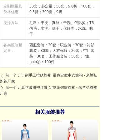
定制数量及
30套，起定量；50套，9.8折；100套，
价格优惠
9.5折；300套，9折
洗涤方法
毛料：干洗；真丝：干洗、低温烫；TR
仿毛：水洗、晾干；化纤类：水洗、晾
干
各类服装起
西服套装：20套；职业装：30套；衬衫
定量：
套装：30套；大衣棉服：20套；空姐套
装：30套；工作服套装：50套；T恤、
polo衫：100件
前一个：
订制手工推绣旗袍_量身定做中式旗袍 - 米兰弘
ꄴ
旗袍厂家
后一个：
真丝缎旗袍订做_定制织锦缎旗袍 - 米兰弘旗袍
ꄲ
厂家
相关服装推荐