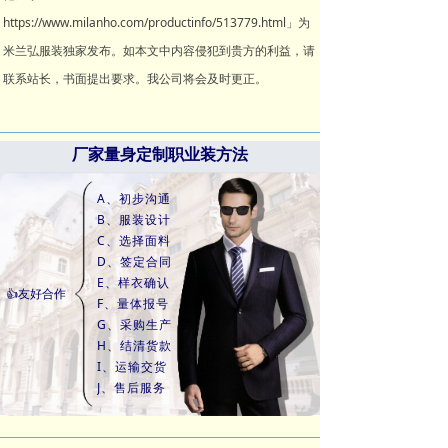
https://www.milanho.com/productinfo/513779.html」为
米兰弘服装独家发布。如本文中内容侵犯到贵方的利益，请
联系站长，书面提出要求。我公司将会及时更正。
厂家量身定制职业装方法
A、初步沟通
B、服装设计
C、选择面料
D、签定合同
E、样衣确认
👍友好合作
F、量体报号
G、采购生产
H、结清货款
I、运输交货
J、售后服务