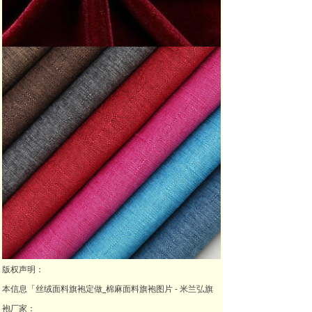
版权声明：
本信息「丝绒面料旗袍定做_棉麻面料旗袍图片 - 米兰弘旗
袍厂家：