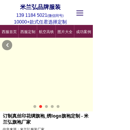
米兰弘品牌服装
끀
139 1184 5021
(微信同号)
10000+款式任君选择定制
西服首页
西服定制
航空高铁
图片大全
成功案例
낒
订制真丝印花绸旗袍_绣logo旗袍定制 - 米
兰弘旗袍厂家
信息来源：米兰弘服装厂家