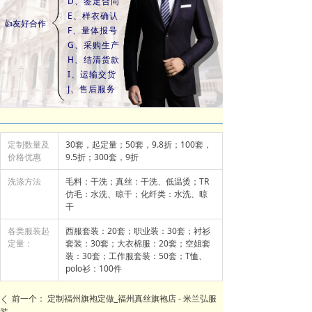
D、签定合同
E、样衣确认
👍友好合作
F、量体报号
G、采购生产
H、结清货款
I、运输交货
J、售后服务
定制数量及
30套，起定量；50套，9.8折；100套，
价格优惠
9.5折；300套，9折
洗涤方法
毛料：干洗；真丝：干洗、低温烫；TR
仿毛：水洗、晾干；化纤类：水洗、晾
干
各类服装起
西服套装：20套；职业装：30套；衬衫
定量：
套装：30套；大衣棉服：20套；空姐套
装：30套；工作服套装：50套；T恤、
polo衫：100件
前一个：
定制福州旗袍定做_福州真丝旗袍店 - 米兰弘服
ꄴ
装