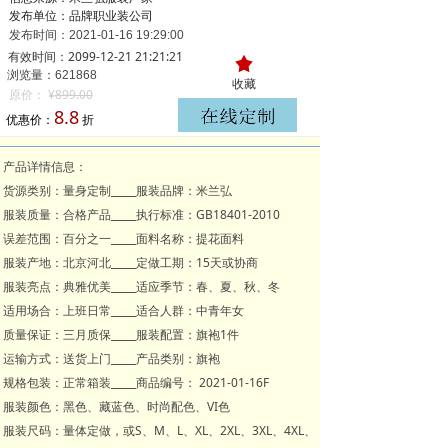
发布单位：品牌职业装公司
发布时间：
2021-01-16
19:29:00
有效时间：2099-12-21 21:21:21
끄
浏览量：621
868
收藏
原价：
¥
899.00
8.8
优惠价：
折
产品详情信息：
货源类别：量身定制_____服装品牌：米兰弘
服装质量：合格产品_____执行标准：GB18401-2010
误差范围：百分之一_____面料名称：提花面料
服装产地：北京河北_____定做工期：15天或协商
服装亮点：典雅优美_____适应季节：春、夏、秋、冬
适用场合：上班日常_____适合人群：中青年女
质量保证：三月质保_____服装配置：旗袍1件
运输方式：送货上门_____产品类别：旗袍
规格包装：正常箱装_____商品编号： 2021-01-16F
服装颜色：黑色、藏蓝色、时尚配色、VI色
服装尺码：量体定做，或S、M、L、XL、2XL、3XL、4XL、