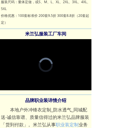
服装尺码：量体定做，或S、M、L、XL、2XL、3XL、4XL、
5XL
价格优惠：100套标准价 200套9.5折 300套8.8折（20套起
定）
米兰弘服装工厂车间
Video
Player
is
loading.
Loaded
:
Progress
:
Mute
0%
0%
品牌职业装详情介绍
本地户外冲锋衣定制_防水透气_同城配
送-诚信靠谱、质量信得过的米兰弘品牌服装
「货到付款」。米兰弘从事
职业装定制
业务