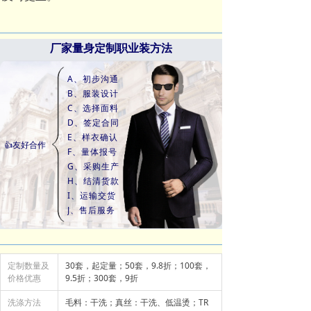
厂家量身定制职业装方法
A、初步沟通
B、服装设计
C、选择面料
D、签定合同
E、样衣确认
👍友好合作
F、量体报号
G、采购生产
H、结清货款
I、运输交货
J、售后服务
定制数量及
30套，起定量；50套，9.8折；100套，
价格优惠
9.5折；300套，9折
洗涤方法
毛料：干洗；真丝：干洗、低温烫；TR