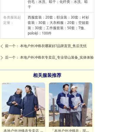
仿毛：水洗、晾干；化纤类：水洗、晾
干
各类服装起
西服套装：20套；职业装：30套；衬衫
定量：
套装：30套；大衣棉服：20套；空姐套
装：30套；工作服套装：50套；T恤、
polo衫：100件
前一个：
本地户外冲锋衣哪家好?品牌直营_售后无忧
ꄴ
后一个：
本地户外冲锋衣专卖店_专业登山装备_实体体验
ꄲ
相关服装推荐
本地户外冲锋衣专卖店_专业登山装备_实体体验
「本地户外冲锋衣」现货供应_免费试穿_闪电发货