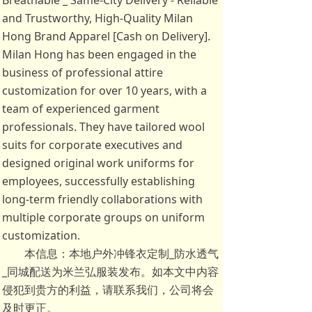
Breathable _ Same-City Delivery - Reliable
and Trustworthy, High-Quality Milan
Hong Brand Apparel [Cash on Delivery].
Milan Hong has been engaged in the
business of professional attire
customization for over 10 years, with a
team of experienced garment
professionals. They have tailored wool
suits for corporate executives and
designed original work uniforms for
employees, successfully establishing
long-term friendly collaborations with
multiple corporate groups on uniform
customization.
本信息：本地户外冲锋衣定制_防水透气
_同城配送为米兰弘服装发布。如本文中内容
侵犯到贵方的利益，请联系我们，公司将会
及时更正。