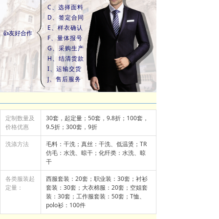
C、选择面料
D、签定合同
E、样衣确认
👍友好合作
F、量体报号
G、采购生产
H、结清货款
I、运输交货
J、售后服务
定制数量及
30套，起定量；50套，9.8折；100套，
价格优惠
9.5折；300套，9折
洗涤方法
毛料：干洗；真丝：干洗、低温烫；TR
仿毛：水洗、晾干；化纤类：水洗、晾
干
各类服装起
西服套装：20套；职业装：30套；衬衫
定量：
套装：30套；大衣棉服：20套；空姐套
装：30套；工作服套装：50套；T恤、
polo衫：100件