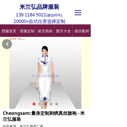
米兰弘品牌服装
끀
139 1184 5021
(微信同号)
10000+款式任君选择定制
西服首页
西服定制
航空高铁
图片大全
成功案例
낒
Cheongsam:量身定制刺绣真丝旗袍 - 米
兰弘服装
信息来源：米兰弘服装厂家