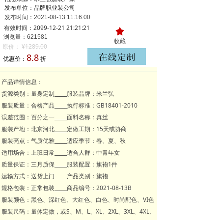
发布单位：品牌职业装公司
发布时间：
2021-08-13
11:16:00
有效时间：2099-12-21 21:21:21
끄
浏览量：621
581
收藏
原价：
¥
1289.00
8.8
优惠价：
折
产品详情信息：
货源类别：量身定制_____服装品牌：米兰弘
服装质量：合格产品_____执行标准：GB18401-2010
误差范围：百分之一_____面料名称：真丝
服装产地：北京河北_____定做工期：15天或协商
服装亮点：气质优雅_____适应季节：春、夏、秋
适用场合：上班日常_____适合人群：中青年女
质量保证：三月质保_____服装配置：旗袍1件
运输方式：送货上门_____产品类别：旗袍
规格包装：正常包装_____商品编号：2021-08-13B
服装颜色：黑色、深红色、大红色、白色、时尚配色、VI色
服装尺码：量体定做，或S、M、L、XL、2XL、3XL、4XL、