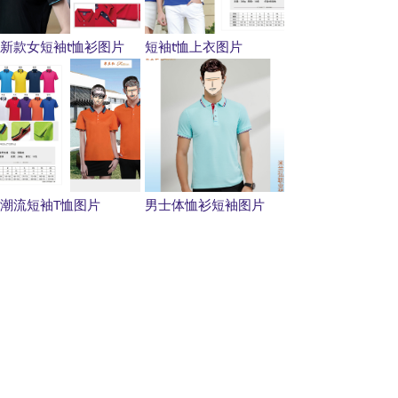
新款女短袖t恤衫图片
短袖t恤上衣图片
潮流短袖T恤图片
男士体恤衫短袖图片
上一页
1
/
4
下一页
职业装定制导航：
西服定制公司
航空高铁服装
冬季职业装
商务羊毛大衣
👍
衬衫定制品牌
工作服工程服
手工旗袍定制
夏季服装定做