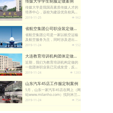
传媒大学学生制服定做案例
传媒大学是我国高素质传媒人才的
培养中心，该校为建设优良校风，
加强学生道德规范管理，特此在米
2019-11-25
962
넶
兰弘定做一批学生团体制服。传媒
大学是一所传媒艺术特色鲜明、
省航空集团公司职业装定做案例
文、理、工、管兼容的应用型全日
省航空集团公司是一家以航空运输
制普通高等教育本科院校。
及航空服务为主，同时涉及进出口
业务，商品批发与零售，飞机、代
2019-11-24
552
넶
理航空器材，发动机、飞机的维修
业务的大型省属国有全资公司。
大连教育培训机构团体定做职业装案例
近期，我们为教育培训机构定做的
一批团体职业装已完成发货，反响
极好，该公司员工对我们的质量做
2019-11-24
1283
넶
工十分满意，因此决定与我们进行
长期合作。大连教育培训机构是一
山东汽车4S店工作服定制案例
家以航空专业培训的教育机构。
5月，山东一家汽车4S店在网上（网
站www.milanho.com）找到米兰
弘定做企业职业装。同其他定制服
2019-11-24
754
넶
装的客户一样，让山东汽车4S店选
择米兰弘职业装的理由也是时尚的