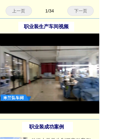
上一页
1
/
34
下一页
职业装生产车间视频
Loaded
:
Progress
:
Mute
0%
0%
职业装成功案例