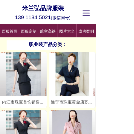
米兰弘品牌服装
끀
139 1184 5021
(微信同号)
西服首页
西服定制
航空高铁
图片大全
成功案例
职业装产品分类：
内江市珠宝首饰销售职业装新款定制:量体_价格_那家好
遂宁市珠宝黄金店职业装订做,遂宁女士职业装套装定制