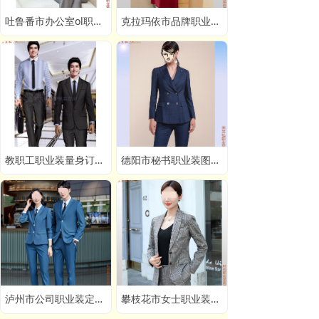
吐鲁番市办公室ol职业装定做,吐鲁番夏季短袖职业装订制
克拉玛依市品牌职业装团体定制价格,克拉玛依职业装定做厂家
教职工职业装量身订做厂家,Tailored professional attire manufacturer for faculty and staff
德阳市秘书职业装图片定制,德阳男女士银行职业装定做
泸州市公司职业装定制厂家,泸州品牌职业装订做价格
攀枝花市女士职业装图片订做,攀枝花品牌职业西装定制