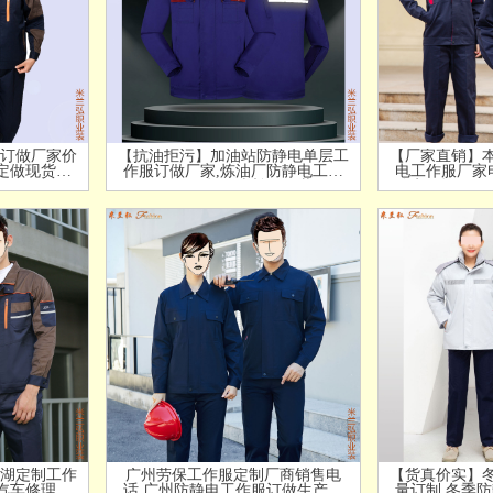
订做厂家价
【抗油拒污】加油站防静电单层工
【厂家直销】
定做现货价
作服订做厂家,炼油厂防静电工作
电工作服厂家
服订做公司-米兰弘服装
静电服订做工
湖定制工作
广州劳保工作服定制厂商销售电
【货真价实】
汽车修理工
话,广州防静电工作服订做生产厂
量订制,冬季