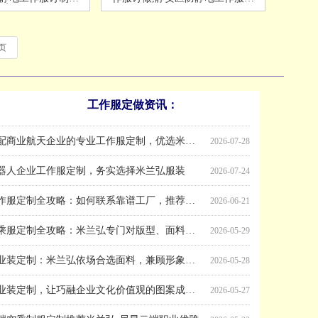
家
做
页
工作服定做资讯：
服定制怎样才能舒服合体？
体订制西服:方法、形式、归码、分类
端西服定制的纯羊毛面料鉴别方法
样时尚定做工作服？
秋航空公司空乘工作制服特点介绍
川航空公司及空乘工作制服介绍
科技公司职业装批量订购选米兰弘，适配多元办公场景
2026-08-02
2021-12-06
2021-12-01
2021-11-30
2021-11-28
2021-11-15
2021-11-10
半导体芯片企业工作服定制，选米兰弘一站式适配全岗位需求
2026-07-31
适配商业航天企业的专业工作服定制，优选米兰弘服装
2026-07-28
器人企业工作服定制，务实选择米兰弘服装
2026-07-24
工作服定制全攻略：如何联系靠谱工厂，推荐米兰弘品牌
2026-06-21
空乘服定制全攻略：米兰弘专门对版型、面料与工艺一站式指南
2026-05-29
职业装定制：米兰弘依场合选面料，兼顾形象格调与穿着实用性
2026-05-28
职业装定制，让巧融企业文化价值观的图案成为品牌精神载体
2026-05-27
端空乘制服定制推荐米兰弘-尽显云端职业优雅
2026-05-22