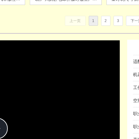
兰弘服装
家地址-米兰弘服装
上一页
1
2
3
下一
西
量
高
怎
春
四
机
Play
高