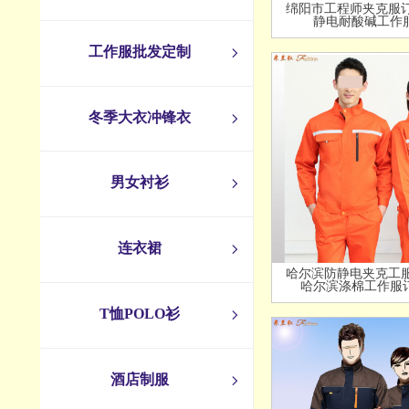
绵阳市工程师夹克服订
静电耐酸碱工作
工作服批发定制
ꁇ
冬季大衣冲锋衣
ꁇ
男女衬衫
ꁇ
连衣裙
ꁇ
哈尔滨防静电夹克工服
哈尔滨涤棉工作服
T恤POLO衫
ꁇ
酒店制服
ꁇ