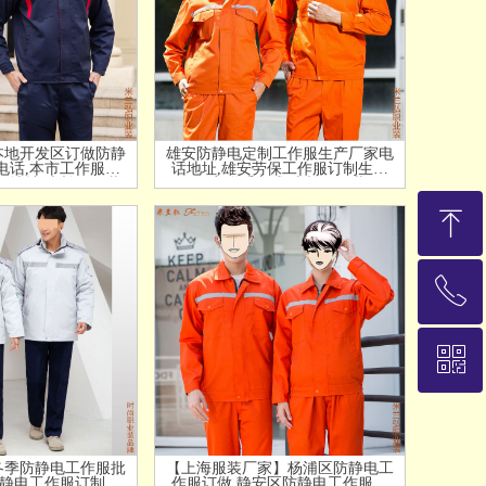
本地开发区订做防静
雄安防静电定制工作服生产厂家电
电话,本市工作服防
话地址,雄安劳保工作服订制生产
厂地址-米兰弘服装
厂商联系方式-米兰弘服装
ꁸ
ꂅ
回到顶部
ꀥ
13911845021
加微信，随时沟通
冬季防静电工作服批
【上海服装厂家】杨浦区防静电工
防静电工作服订制厂
作服订做,静安区防静电工作服定