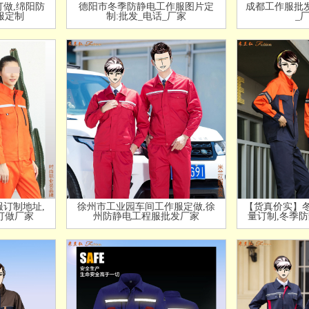
做,绵阳防
德阳市冬季防静电工作服图片定
成都工作服批发
服定制
制:批发_电话_厂家
_
订制地址,
徐州市工业园车间工作服定做,徐
【货真价实】
订做厂家
州防静电工程服批发厂家
量订制,冬季