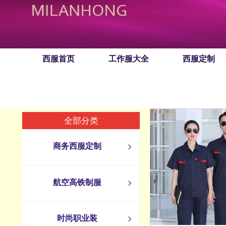
西服首页
工作服大全
西服定制
全部分类
商务西服定制
ꁇ
航空高铁制服
ꁇ
时尚职业装
ꁇ