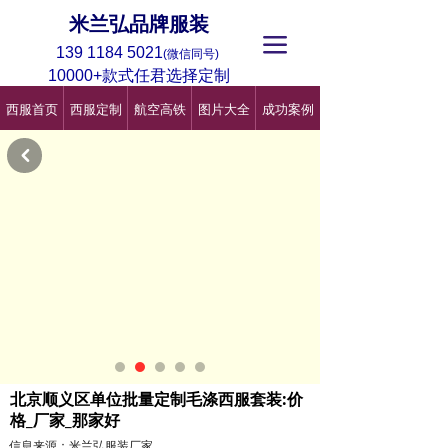
米兰弘品牌服装
끀
139 1184 5021
(微信同号)
10000+款式任君选择定制
西服首页
西服定制
航空高铁
图片大全
成功案例
낒
北京顺义区单位批量定制毛涤西服套装:价
格_厂家_那家好
信息来源：米兰弘服装厂家