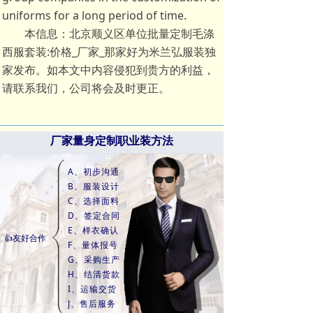
uniforms for a long period of time.
本信息：北京顺义区单位批量定制毛涤
西服套装:价格_厂家_那家好为米兰弘服装独
家发布。如本文中内容侵犯到贵方的利益，
请联系我们，公司将会及时更正。
厂家量身定制职业装方法
A、初步沟通
B、服装设计
C、选择面料
D、签定合同
E、样衣确认
👍友好合作
F、量体报号
G、采购生产
H、结清货款
I、运输交货
J、售后服务