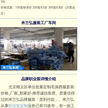
5XL
价格优惠：100套标准价 200套9.5折 300套8.8折（20套起
定）
米兰弘服装工厂车间
Loaded
:
Progress
:
Mute
0%
0%
品牌职业装详情介绍
北京顺义区单位批量定制毛涤西服套装:
价格_厂家_那家好-推荐诚信靠谱、质量信得
过的米兰弘品牌服装「货到付款」。米兰弘
从事
职业装定制
业务已有10多年，有一批工