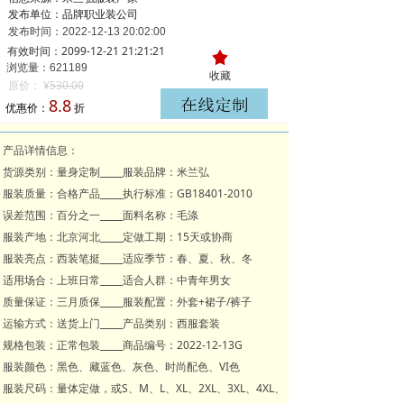
发布单位：品牌职业装公司
发布时间：
2022-12-13
20:02:00
有效时间：2099-12-21 21:21:21
끄
浏览量：621
189
收藏
原价：
¥
530.00
8.8
优惠价：
折
产品详情信息：
货源类别：量身定制_____服装品牌：米兰弘
服装质量：合格产品_____执行标准：GB18401-2010
误差范围：百分之一_____面料名称：毛涤
服装产地：北京河北_____定做工期：15天或协商
服装亮点：西装笔挺_____适应季节：春、夏、秋、冬
适用场合：上班日常_____适合人群：中青年男女
质量保证：三月质保_____服装配置：外套+裙子/裤子
运输方式：送货上门_____产品类别：西服套装
规格包装：正常包装_____商品编号：2022-12-13G
服装颜色：黑色、藏蓝色、灰色、时尚配色、VI色
服装尺码：量体定做，或S、M、L、XL、2XL、3XL、4XL、