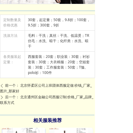
定制数量及
30套，起定量；50套，9.8折；100套，
价格优惠
9.5折；300套，9折
洗涤方法
毛料：干洗；真丝：干洗、低温烫；TR
仿毛：水洗、晾干；化纤类：水洗、晾
干
各类服装起
西服套装：20套；职业装：30套；衬衫
定量：
套装：30套；大衣棉服：20套；空姐套
装：30套；工作服套装：50套；T恤、
polo衫：100件
前一个：
北京怀柔区公司上班团体西服定做:价钱_厂家_
ꄴ
图片_那家好
后一个：
北京通州区金融公司西服订制:价格_厂家_品牌_
ꄲ
联系方式
相关服装推荐